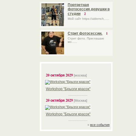
Портретная
фотосессия девушки в
2
студии
Мой сайт https://aldemch......
1
Стрит фотосессии.
Стрит фото. Приглашаю
мо......
20 октября 2029
[москва]
Workshop "Брызги красок"
.....................
20 октября 2029
[Москва]
Workshop "Брызги красок"
.....................
»
все события