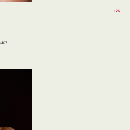
+26
G/407