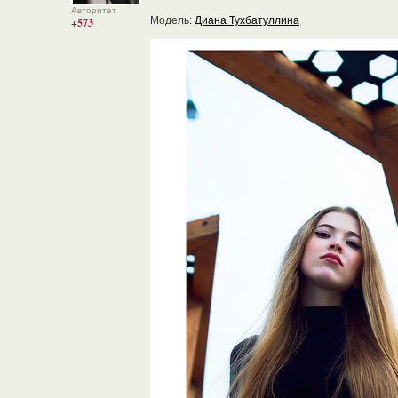
Авторитет
Модель:
Диана Тухбатуллина
+573