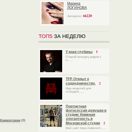
Марина
ЛОГИНОВА
66220
Авторитет
ТОП5
ЗА НЕДЕЛЮ
5
У края глубины
Старый колодец рядом с
н......
TFP. Открыт к
2
содрудничеству.
Ищу моделей для
сотрудни......
Портретная
фотосессия девушки в
студии: Книжная
элегантность в
Комментарии
(0)
2
Московской студии
Мой сайт https://aldemch......