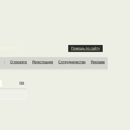
ION KIDS
Помощь по сайту
|
О проекте
Регистрация
Сотрудничество
Реклама
rss