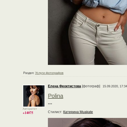
Раздел:
Услуги фотографов
Елена Феоктистова
[фотограф]
15.09.2020, 17:3
Polina
***
Авторитет
Стилист:
Катерина Muakate
+14075