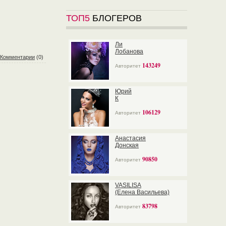
ТОП5
БЛОГЕРОВ
Ли
Лобанова
Комментарии
(0)
143249
Авторитет
Юрий
К
106129
Авторитет
Анастасия
Донская
90850
Авторитет
VASILISA
(Елена Васильева)
83798
Авторитет