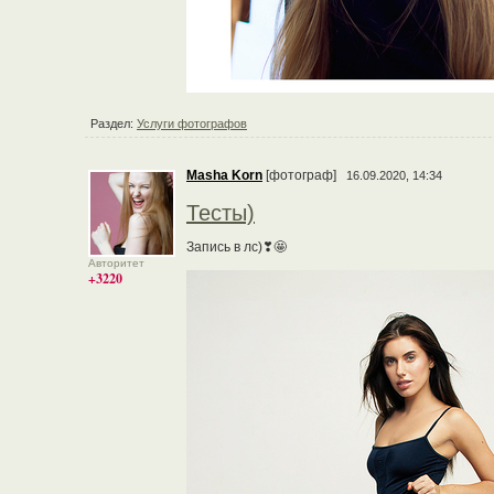
Раздел:
Услуги фотографов
Masha Korn
[фотограф]
16.09.2020, 14:34
Тесты)
Запись в лс)❣🤩
Авторитет
+3220