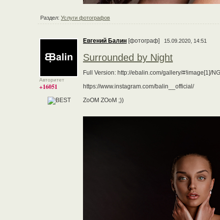
Раздел:
Услуги фотографов
Евгений Балин
[фотограф]
15.09.2020, 14:51
Surrounded by Night
Full Version: http://ebalin.com/gallery/#!image[1]/N
Авторитет
+16051
https://www.instagram.com/balin__official/
ZoOM ZOoM ;))