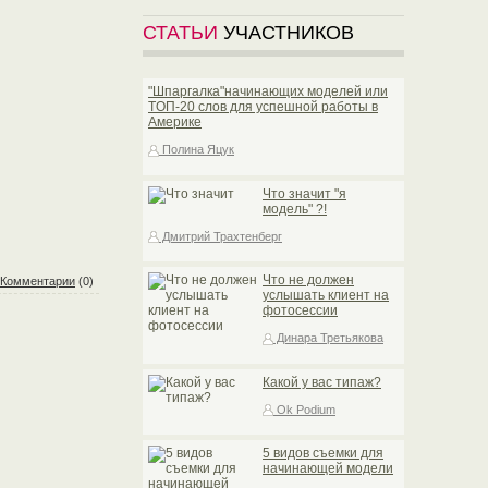
СТАТЬИ
УЧАСТНИКОВ
"Шпаргалка"начинающих моделей или
TOП-20 слов для успешной работы в
Америке
Полина Яцук
Что значит "я
модель" ?!
Дмитрий Трахтенберг
Что не должен
Комментарии
(0)
услышать клиент на
фотосессии
Динара Третьякова
Какой у вас типаж?
Ok Podium
5 видов съемки для
начинающей модели