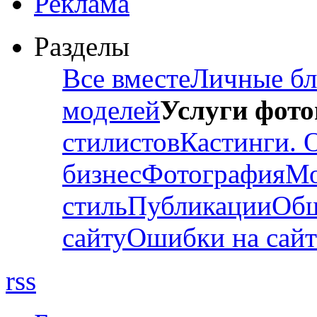
Реклама
Разделы
Все вместе
Личные бл
моделей
Услуги фот
стилистов
Кастинги. 
бизнес
Фотография
Мо
стиль
Публикации
Об
сайту
Ошибки на сайт
rss