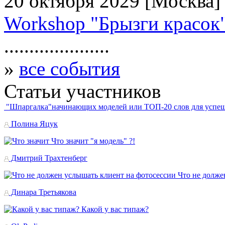
20 октября 2029
[Москва]
Workshop "Брызги красок
.....................
»
все события
Статьи
участников
"Шпаргалка"начинающих моделей или TOП-20 слов для успе
Полина Яцук
Что значит "я модель" ?!
Дмитрий Трахтенберг
Что не долже
Динара Третьякова
Какой у вас типаж?