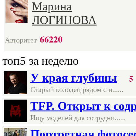
Марина
ЛОГИНОВА
66220
Авторитет
топ5
за неделю
У края глубины
5
Старый колодец рядом с н......
TFP. Открыт к содр
Ищу моделей для сотрудни......
Портретная фотосес