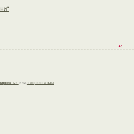
ни"
+4
рироваться
или
авторизоваться