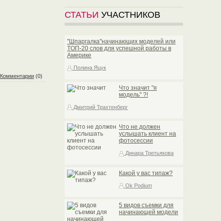
СТАТЬИ
УЧАСТНИКОВ
"Шпаргалка"начинающих моделей или
TOП-20 слов для успешной работы в
Америке
Полина Яцук
Комментарии
(0)
Что значит "я
модель" ?!
Дмитрий Трахтенберг
Что не должен
услышать клиент на
фотосессии
Динара Третьякова
Какой у вас типаж?
Ok Podium
5 видов съемки для
начинающей модели