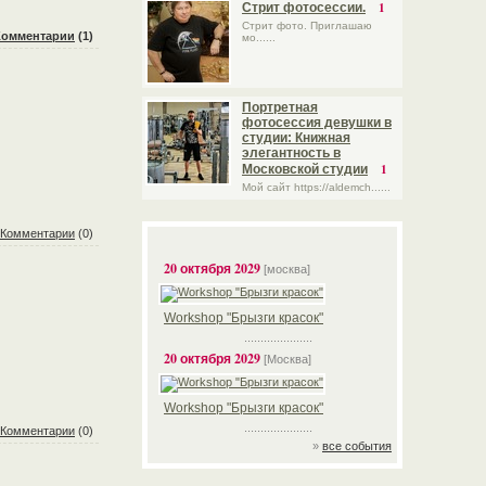
1
Стрит фотосессии.
Стрит фото. Приглашаю
Комментарии
(1)
мо......
Портретная
фотосессия девушки в
студии: Книжная
элегантность в
1
Московской студии
Мой сайт https://aldemch......
Комментарии
(0)
20 октября 2029
[москва]
Workshop "Брызги красок"
.....................
20 октября 2029
[Москва]
Workshop "Брызги красок"
.....................
Комментарии
(0)
»
все события