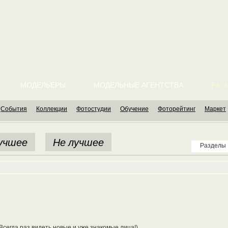
МОДЕЛЬЕРЫ
МОДЕЛЬНЫЕ АГЕНТСТВА
FASH
События
Коллекции
Фотостудии
Обучение
Фоторейтинг
Маркет
учшее
Не лучшее
Разделы
Всегда раз видеть новые и уже знакомые лица!)