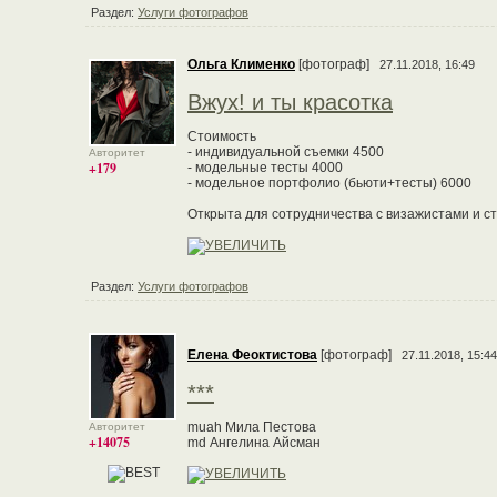
Раздел:
Услуги фотографов
Ольга Клименко
[фотограф]
27.11.2018, 16:49
Вжух! и ты красотка
Стоимость
- индивидуальной съемки 4500
Авторитет
+179
- модельные тесты 4000
- модельное портфолио (бьюти+тесты) 6000
Открыта для сотрудничества с визажистами и с
Раздел:
Услуги фотографов
Елена Феоктистова
[фотограф]
27.11.2018, 15:44
***
muah Мила Пестова
Авторитет
+14075
md Ангелина Айсман