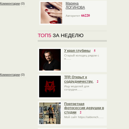
Марина
Комментарии
(0)
ЛОГИНОВА
66220
Авторитет
ТОП5
ЗА НЕДЕЛЮ
5
У края глубины
Старый колодец рядом с
н......
Комментарии
(0)
TFP. Открыт к
2
содрудничеству.
Ищу моделей для
сотрудни......
Портретная
фотосессия девушки в
2
студии
Мой сайт https://aldemch......