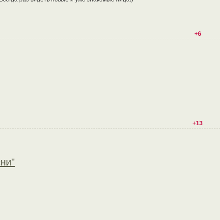
+6
+13
ни"