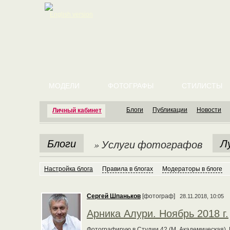
English version
МОДЕЛИ
ФОТОГРАФЫ
СТИЛИСТЫ
Блоги
Публикации
Новости
Личный кабинет
Блоги
Л
» Услуги фотографов
Настройка блога
Правила в блогах
Модераторы в блоге
Сергей Шпаньков
[фотограф]
28.11.2018, 10:05
Арника Алури. Ноябрь 2018 г.
Фотографирую в Студии 42 (М. Академическая). 