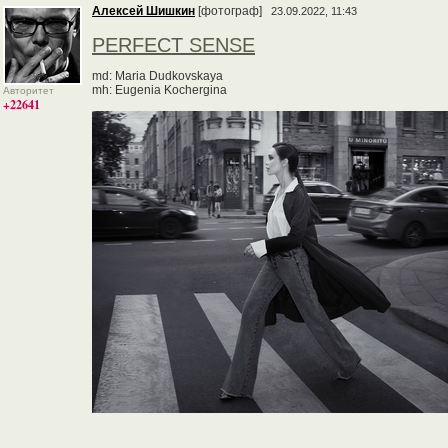
Алексей Шишкин
[фотограф]
23.09.2022, 11:43
PERFECT SENSE
md: Maria Dudkovskaya
mh: Eugenia Kochergina
Авторитет
+22641