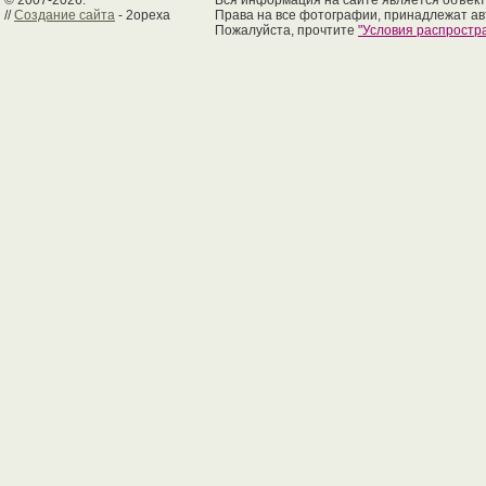
© 2007-2026.
Вся информация на сайте является объект
//
Создание сайта
- 2opexa
Права на все фотографии, принадлежат ав
Пожалуйста, прочтите
"Условия распрост