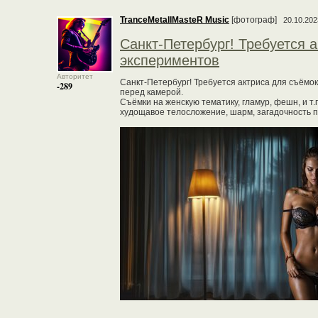
TranceMetallMasteR Music
[фотограф]
20.10.202
Санкт-Петербург! Требуется а
экспериментов
Авторитет
Санкт-Петербург! Требуется актриса для съёмок
-289
перед камерой.
Съёмки на женскую тематику, гламур, фешн, и т
худощавое телосложение, шарм, загадочность при