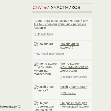
СТАТЬИ
УЧАСТНИКОВ
"Шпаргалка"начинающих моделей или
TOП-20 слов для успешной работы в
Америке
Полина Яцук
Что значит "я
модель" ?!
Дмитрий Трахтенберг
Что не должен
услышать клиент на
фотосессии
Динара Третьякова
Какой у вас типаж?
Ok Podium
5 видов съемки для
начинающей модели
Комментарии
(0)