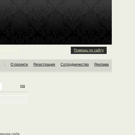
ION KIDS
Помощь по сайту
|
О проекте
Регистрация
Сотрудничество
Реклама
rss
вующая себя