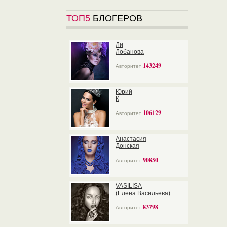
ТОП5
БЛОГЕРОВ
Ли
Лобанова
143249
Авторитет
Юрий
К
106129
Авторитет
Анастасия
Донская
90850
Авторитет
VASILISA
(Елена Васильева)
83798
Авторитет