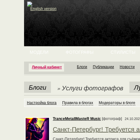
English version
МОДЕЛИ
ФОТОГРАФЫ
СТИЛИСТЫ
Блоги
Публикации
Новости
Личный кабинет
Блоги
Л
» Услуги фотографов
Настройка блога
Правила в блогах
Модераторы в блоге
TranceMetallMasteR Music
[фотограф]
24.10.202
Санкт-Петербург! Требуется 
Санкт-Петербург! Требуется актриса для съёмок