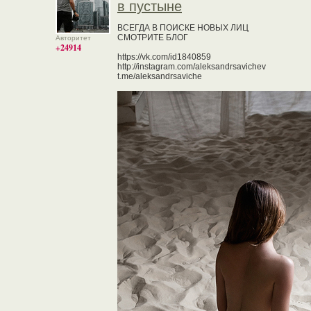
в пустыне
ВСЕГДА В ПОИСКЕ НОВЫХ ЛИЦ
СМОТРИТЕ БЛОГ
Авторитет
+24914
https://vk.com/id1840859
http://instagram.com/aleksandrsavichev
t.me/aleksandrsaviche