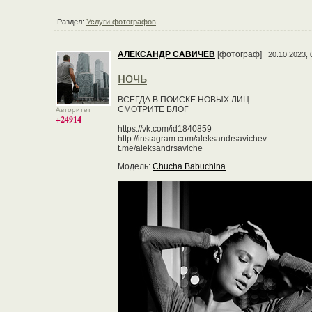
Раздел:
Услуги фотографов
АЛЕКСАНДР САВИЧЕВ
[фотограф]
20.10.2023, 
ночь
ВСЕГДА В ПОИСКЕ НОВЫХ ЛИЦ
СМОТРИТЕ БЛОГ
Авторитет
+24914
https://vk.com/id1840859
http://instagram.com/aleksandrsavichev
t.me/aleksandrsaviche
Модель:
Chucha Babuchina