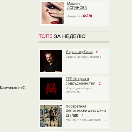
Марина
ЛОГИНОВА
66220
Авторитет
ТОП5
ЗА НЕДЕЛЮ
5
У края глубины
Старый колодец рядом с
н......
TFP. Открыт к
2
содрудничеству.
Комментарии
(0)
Ищу моделей для
сотрудни......
Портретная
фотосессия девушки в
2
студии
Мой сайт https://aldemch......