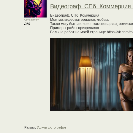
Видеограф. СПб. Коммерция.
Видеограф. СПб. Коммерция.
Монтаж видеоматериалов, любых.
Авторитет
-289
Также могу быть полезен как сценарист, режиссе
Примеры работ прикрепляю.
Больше работ на моей странице https://vk.com/
Раздел:
Услуги фотографов