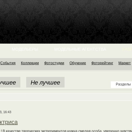
МОДЕЛЬЕРЫ
МОДЕЛЬНЫЕ АГЕНТСТВА
FASH
События
Коллекции
Фотостудии
Обучение
Фоторейтинг
Маркет
учшее
Не лучшее
Разделы
3, 16:43
актриса
 ! В качестве творческих экспериментов нужна смелая особа, уверенно чувст