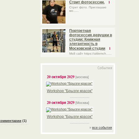
1
Стрит фотосессии.
Стрит фото. Приглашаю
мо......
Портретная
фотосессия девушки в
студии: Книжная
элегантность в
1
Московской студии
Мой сайт https://aldemch......
20 октября 2029
[москва]
Workshop "Брызги красок"
.....................
20 октября 2029
[Москва]
Workshop "Брызги красок"
Комментарии
(1)
.....................
»
все события