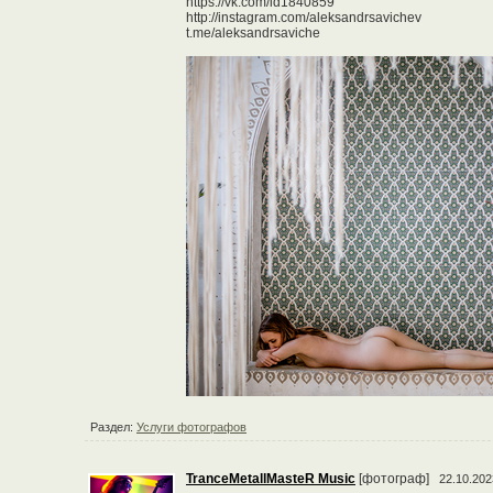
https://vk.com/id1840859
http://instagram.com/aleksandrsavichev
t.me/aleksandrsaviche
Раздел:
Услуги фотографов
TranceMetallMasteR Music
[фотограф]
22.10.202