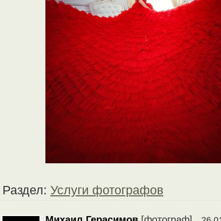
Раздел:
Услуги фотографов
Михаил Герасимов
[фотограф]
26.0