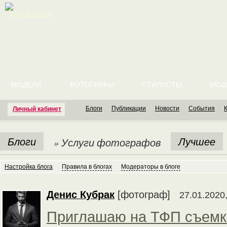
English version
МОДЕЛИ
ФОТОГРАФЫ
СТИЛИСТЫ
МОД
Блоги
Публикации
Новости
События
Личный кабинет
Блоги
Лучшее
» Услуги фотографов
Настройка блога
Правила в блогах
Модераторы в блоге
Денис Кубрак
[фотограф]
27.01.2020,
Приглашаю на ТФП съемк