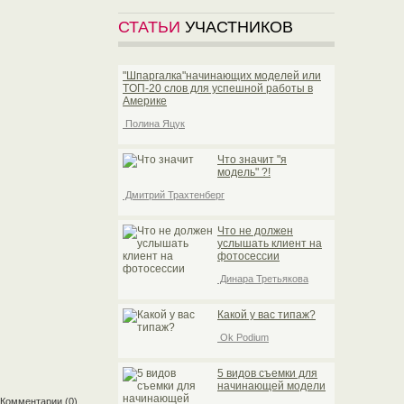
СТАТЬИ
УЧАСТНИКОВ
"Шпаргалка"начинающих моделей или
TOП-20 слов для успешной работы в
Америке
Полина Яцук
Что значит "я
модель" ?!
Дмитрий Трахтенберг
Что не должен
услышать клиент на
фотосессии
Динара Третьякова
Какой у вас типаж?
Ok Podium
5 видов съемки для
начинающей модели
Комментарии
(0)