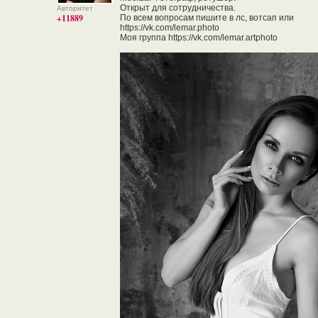
Открыт для сотрудничества.
Авторитет
+11889
По всем вопросам пишите в лс, вотсап или
https://vk.com/lemar.photo
Моя группа https://vk.com/lemar.artphoto