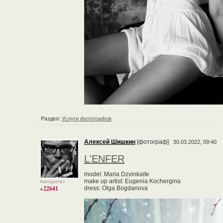
Раздел:
Услуги фотографов
Алексей Шишкин
[фотограф]
30.03.2022, 09:40
L'ENFER
model: Maria Dzvinkaite
make up artist: Eugenia Kochergina
Авторитет
+22641
dress: Olga Bogdanova