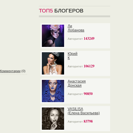
ТОП5
БЛОГЕРОВ
Ли
Лобанова
143249
Авторитет
Юрий
К
106129
Авторитет
Комментарии
(0)
Анастасия
Донская
90850
Авторитет
VASILISA
(Елена Васильева)
83798
Авторитет