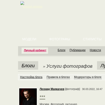
English version
МОДЕЛИ
ФОТОГРАФЫ
СТИЛИСТЫ
Блоги
Публикации
Новости
Личный кабинет
Блоги
Л
» Услуги фотографов
Настройка блога
Правила в блогах
Модераторы в блоге
Леонид Маркачев
[фотограф]
30.03.2022, 16:47
***
Москва. Фотограф, ретушер.