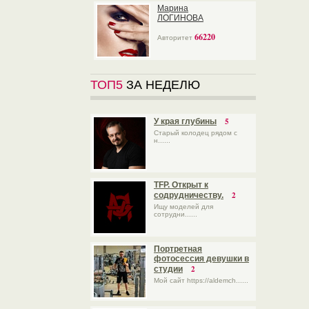
Марина
ЛОГИНОВА
66220
Авторитет
ТОП5
ЗА НЕДЕЛЮ
5
У края глубины
Старый колодец рядом с
н......
TFP. Открыт к
2
содрудничеству.
Ищу моделей для
сотрудни......
Портретная
фотосессия девушки в
2
студии
Мой сайт https://aldemch......