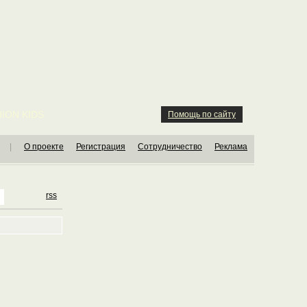
ION KIDS
Помощь по сайту
|
О проекте
Регистрация
Сотрудничество
Реклама
rss