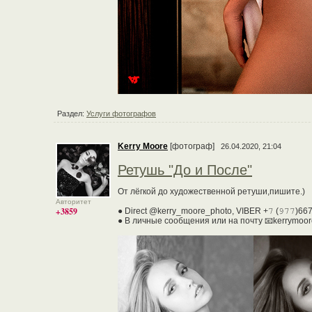
Раздел:
Услуги фотографов
Kerry Moore
[фотограф]
26.04.2020, 21:04
Ретушь "До и После"
От лёгкой до художественной ретуши,пишите.)
Авторитет
+3859
● Direct @kerry_moore_photo, VIBER +𝟽 (𝟿𝟽𝟽)66
● В личные сообщения или на почту 📧kerrymoore