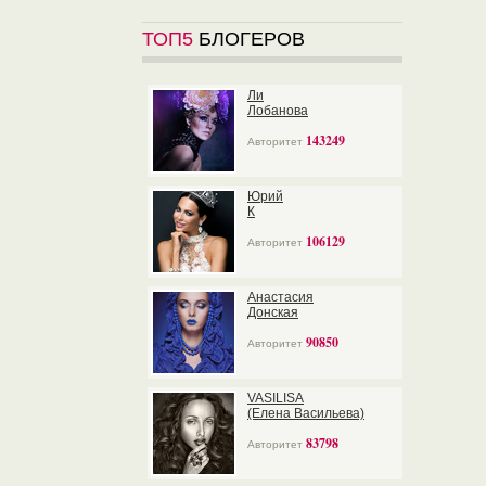
ТОП5
БЛОГЕРОВ
Ли
Лобанова
143249
Авторитет
Юрий
К
106129
Авторитет
Анастасия
Донская
90850
Авторитет
VASILISA
(Елена Васильева)
83798
Авторитет