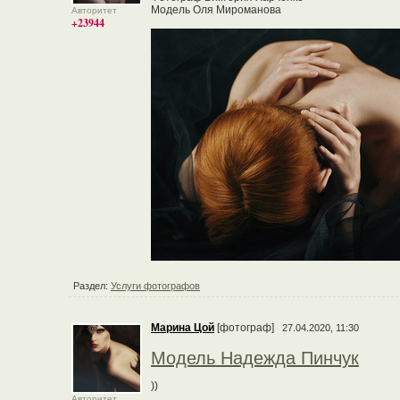
Модель Оля Мироманова
Авторитет
+23944
Раздел:
Услуги фотографов
Марина Цой
[фотограф]
27.04.2020, 11:30
Модель Надежда Пинчук
))
Авторитет