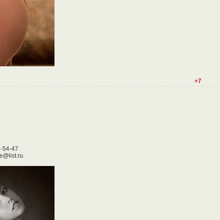
+7
7-54-47
@list.ru.