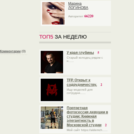
Марина
ЛОГИНОВА
66220
Авторитет
ТОП5
ЗА НЕДЕЛЮ
Комментарии
(0)
5
У края глубины
Старый колодец рядом с
н......
TFP. Открыт к
2
содрудничеству.
Ищу моделей для
сотрудни......
Портретная
фотосессия девушки в
студии: Книжная
элегантность в
2
Московской студии
Мой сайт https://aldemch......