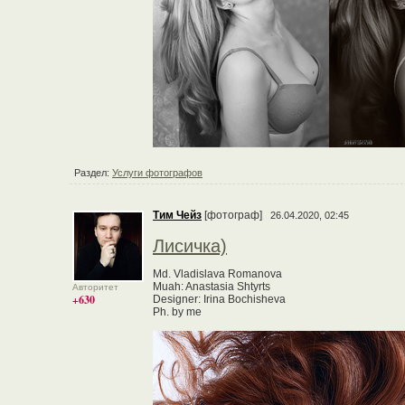
Раздел:
Услуги фотографов
Тим Чейз
[фотограф]
26.04.2020, 02:45
Лисичка)
Md. Vladislava Romanova
Muah: Anastasia Shtyrts
Авторитет
+630
Designer: Irina Bochisheva
Ph. by me