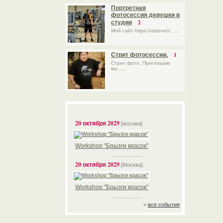
Портретная
фотосессия девушки в
2
студии
Мой сайт https://aldemch......
1
Стрит фотосессии.
Стрит фото. Приглашаю
мо......
20 октября 2029
[москва]
Workshop "Брызги красок"
.....................
20 октября 2029
[Москва]
Workshop "Брызги красок"
.....................
»
все события