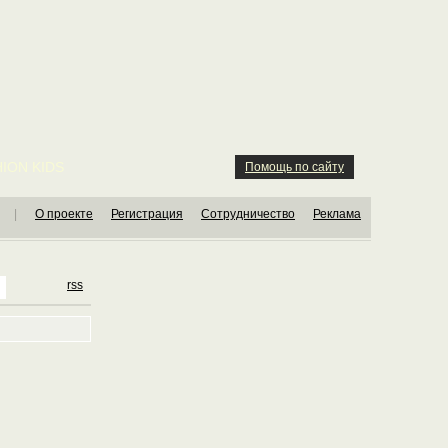
ION KIDS
Помощь по сайту
|
О проекте
Регистрация
Сотрудничество
Реклама
rss