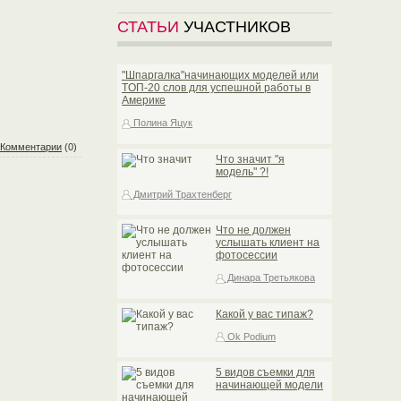
СТАТЬИ
УЧАСТНИКОВ
"Шпаргалка"начинающих моделей или
TOП-20 слов для успешной работы в
Америке
Полина Яцук
Комментарии
(0)
Что значит "я
модель" ?!
Дмитрий Трахтенберг
Что не должен
услышать клиент на
фотосессии
Динара Третьякова
Какой у вас типаж?
Ok Podium
5 видов съемки для
начинающей модели