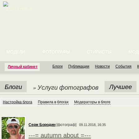
English version
МОДЕЛИ
ФОТОГРАФЫ
СТИЛИСТЫ
МОД
Блоги
Публикации
Новости
События
Личный кабинет
Блоги
Лучшее
» Услуги фотографов
Настройка блога
Правила в блогах
Модераторы в блоге
Серж Бородин
[фотограф]
09.11.2018, 16:35
---= autumn about =---