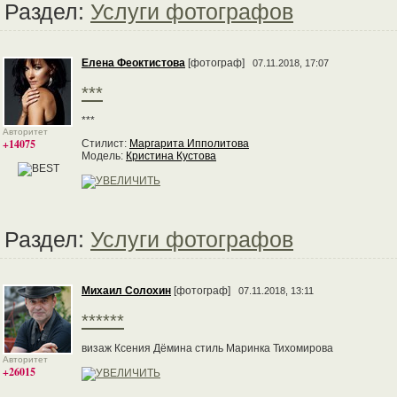
Раздел:
Услуги фотографов
Елена Феоктистова
[фотограф]
07.11.2018, 17:07
***
***
Авторитет
+14075
Стилист:
Маргарита Ипполитова
Модель:
Кристина Кустова
Раздел:
Услуги фотографов
Михаил Солохин
[фотограф]
07.11.2018, 13:11
******
визаж Ксения Дёмина стиль Маринка Тихомирова
Авторитет
+26015