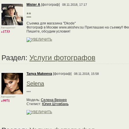
Mister А
[фотограф]
08.11.2018, 17:17
**
Съемка для магазина "Dkode"
Фотограф в Москве www.akishev.su Приглашаю на съемку!! Фе
Авторитет
+1733
Пишите, обсудим условия!
Раздел:
Услуги фотографов
Tanya Makeeva
[фотограф]
08.11.2018, 15:58
Selena
***
Авторитет
Модель:
Селена Вернер
+9971
Стилист:
Юлия Штовбань