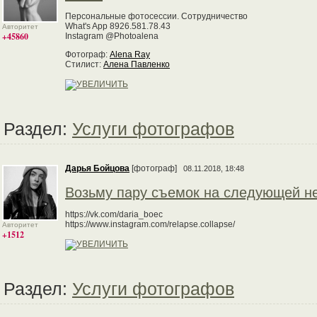
Персональные фотосессии. Сотрудничество
What's App 8926.581.78.43
Авторитет
+45860
Instagram @Photoalena
Фотограф:
Alena Ray
Стилист:
Алена Павленко
Раздел:
Услуги фотографов
Дарья Бойцова
[фотограф]
08.11.2018, 18:48
Возьму пару съемок на следующей н
https://vk.com/daria_boec
https://www.instagram.com/relapse.collapse/
Авторитет
+1512
Раздел:
Услуги фотографов