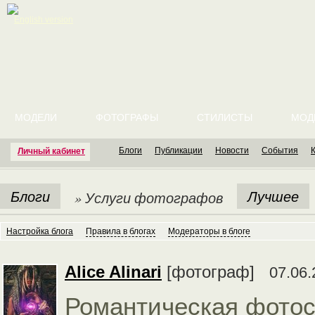
English version
МОДЕЛИ
ФОТОГРАФЫ
СТИЛИСТЫ
МОД
Блоги
Публикации
Новости
События
Личный кабинет
Блоги
Лучшее
» Услуги фотографов
Настройка блога
Правила в блогах
Модераторы в блоге
Alice Alinari
[фотограф]
07.06.
Романтическая фотос