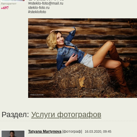
✉steklo-foto@mail.ru
Авторитет
+697
steklo-foto.ru
#steklofoto
Раздел:
Услуги фотографов
Tatyana Martynova
[фотограф]
16.03.2020, 09:45