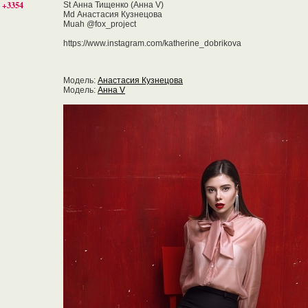
+3354
St Анна Тищенко (Анна V)
Md Анастасия Кузнецова
Muah @fox_project
https://www.instagram.com/katherine_dobrikova
Модель:
Анастасия Кузнецова
Модель:
Анна V