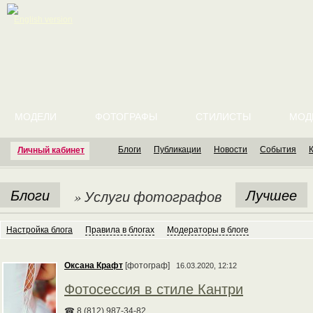
English version
МОДЕЛИ
ФОТОГРАФЫ
СТИЛИСТЫ
МОД
Блоги
Публикации
Новости
События
Личный кабинет
Блоги
Лучшее
» Услуги фотографов
Настройка блога
Правила в блогах
Модераторы в блоге
Оксана Крафт
[фотограф]
16.03.2020, 12:12
Фотосессия в стиле Кантри
☎ 8 (812) 987-34-82