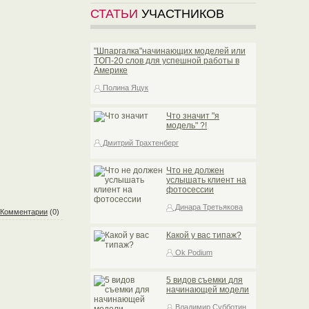
СТАТЬИ
УЧАСТНИКОВ
"Шпаргалка"начинающих моделей или
TOП-20 слов для успешной работы в
Америке
Полина Яцук
Что значит "я
модель" ?!
Дмитрий Трахтенберг
Что не должен
услышать клиент на
фотосессии
Динара Третьякова
Комментарии
(0)
Какой у вас типаж?
Ok Podium
5 видов съемки для
начинающей модели
Владимир Субботин