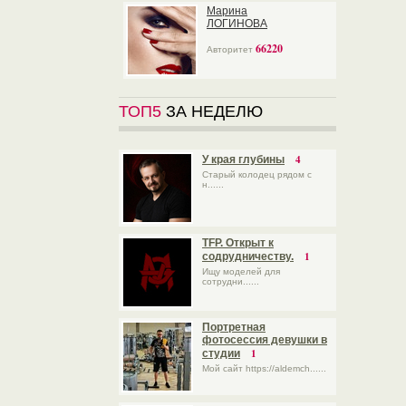
Марина
ЛОГИНОВА
66220
Авторитет
ТОП5
ЗА НЕДЕЛЮ
4
У края глубины
Старый колодец рядом с
н......
TFP. Открыт к
1
содрудничеству.
Ищу моделей для
сотрудни......
Портретная
фотосессия девушки в
1
студии
Мой сайт https://aldemch......