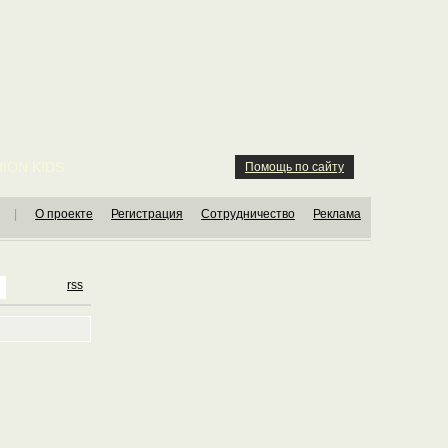
ION KIDS
Помощь по сайту
|
О проекте
Регистрация
Сотрудничество
Реклама
rss