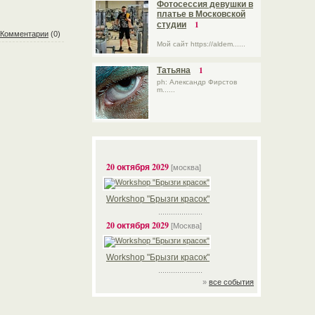
Фотосессия девушки в
платье в Московской
1
студии
Комментарии
(0)
Мой сайт https://aldem......
1
Татьяна
ph: Александр Фирстов
m......
20 октября 2029
[москва]
Workshop "Брызги красок"
.....................
20 октября 2029
[Москва]
Workshop "Брызги красок"
.....................
»
все события