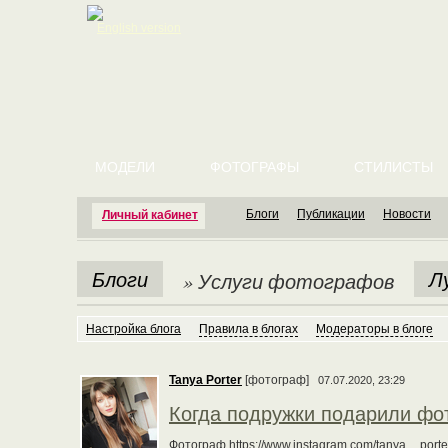
English version
МОДЕЛИ
ФОТОГРАФЫ
СТИЛИСТЫ
Блоги
Публикации
Новости
Личный кабинет
Блоги
Л
» Услуги фотографов
Настройка блога
Правила в блогах
Модераторы в блоге
Tanya Porter
[фотограф]
07.07.2020, 23:29
Когда подружки подарили фо
Фотограф https://www.instagram.com/tanya__porte