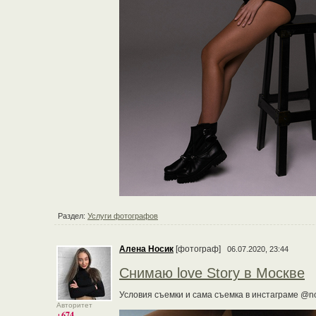
Раздел:
Услуги фотографов
Алена Носик
[фотограф]
06.07.2020, 23:44
Снимаю love Story в Москве
Условия съемки и сама съемка в инстаграме @n
Авторитет
+674