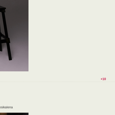
+10
osikalena