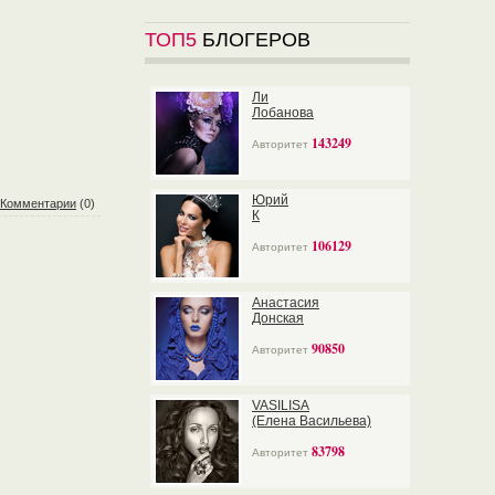
ТОП5
БЛОГЕРОВ
Ли
Лобанова
143249
Авторитет
Юрий
Комментарии
(0)
К
106129
Авторитет
Анастасия
Донская
90850
Авторитет
VASILISA
(Елена Васильева)
83798
Авторитет