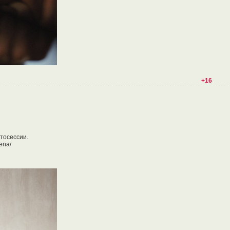
+16
тосессии.
ena/