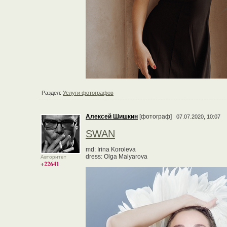
Раздел:
Услуги фотографов
Алексей Шишкин
[фотограф]
07.07.2020, 10:07
SWAN
md: Irina Koroleva
dress: Olga Malyarova
Авторитет
+22641