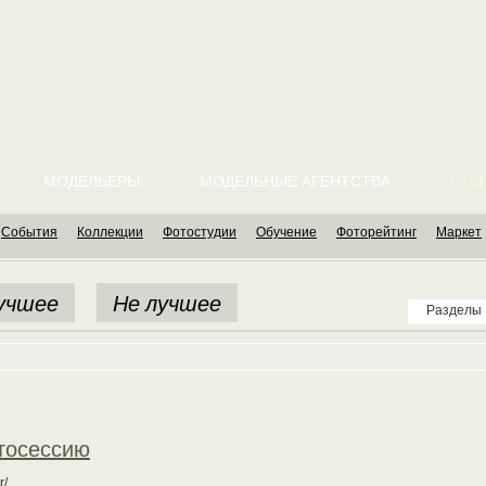
МОДЕЛЬЕРЫ
МОДЕЛЬНЫЕ АГЕНТСТВА
FASH
События
Коллекции
Фотостудии
Обучение
Фоторейтинг
Маркет
учшее
Не лучшее
Разделы
тосессию
r/