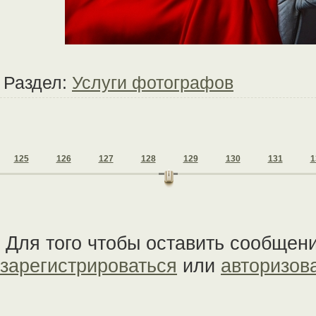
Раздел:
Услуги фотографов
125
126
127
128
129
130
131
1
Для того чтобы оставить сообщен
зарегистрироваться
или
авторизов