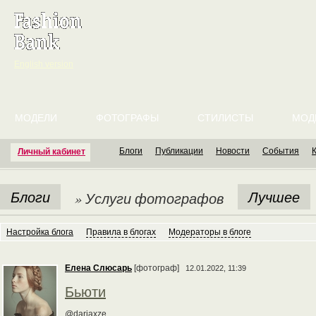
English version
МОДЕЛИ
ФОТОГРАФЫ
СТИЛИСТЫ
МОД
Блоги
Публикации
Новости
События
Личный кабинет
Блоги
Лучшее
» Услуги фотографов
Настройка блога
Правила в блогах
Модераторы в блоге
Елена Слюсарь
[фотограф]
12.01.2022, 11:39
Бьюти
@dariaxze