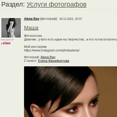
Раздел:
Услуги фотографов
Alena Ray
[фотограф]
28.12.2021, 20:37
Маша
Фотосессии...
Девочки...у кого есть идеи на творчество...и кто готов оплати
Авторитет
+45860
Мой инстаграм
https://www.instagram.com/photoalena/
Фотограф:
Alena Ray
Стилист:
Елена Фарафонтова