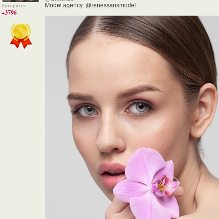
Model agency: @renessansmodel
Авторитет
+3796