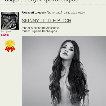
Алексей Шишкин
[фотограф]
28.12.2021, 09:24
SKINNY LITTLE BITCH
model: Aleksandra Alekseeva
muah: Eugenia Kochergina
Авторитет
+22641