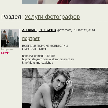
Раздел:
Услуги фотографов
АЛЕКСАНДР САВИЧЕВ
[фотограф]
11.10.2023, 00:04
портрет
ВСЕГДА В ПОИСКЕ НОВЫХ ЛИЦ
СМОТРИТЕ БЛОГ
Авторитет
+24914
https://vk.com/id1840859
http://instagram.com/aleksandrsavichev
t.me/aleksandrsavichev