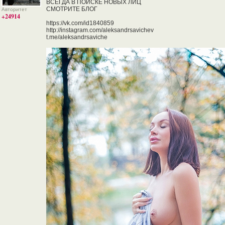
ВСЕГДА В ПОИСКЕ НОВЫХ ЛИЦ
СМОТРИТЕ БЛОГ
Авторитет
+24914
https://vk.com/id1840859
http://instagram.com/aleksandrsavichev
t.me/aleksandrsaviche