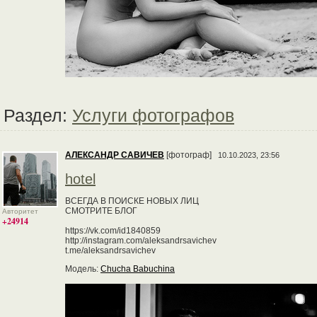
Раздел:
Услуги фотографов
АЛЕКСАНДР САВИЧЕВ
[фотограф]
10.10.2023, 23:56
hotel
ВСЕГДА В ПОИСКЕ НОВЫХ ЛИЦ
СМОТРИТЕ БЛОГ
Авторитет
+24914
https://vk.com/id1840859
http://instagram.com/aleksandrsavichev
t.me/aleksandrsavichev
Модель:
Chucha Babuchina