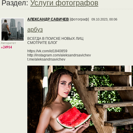
Раздел:
Услуги фотографов
АЛЕКСАНДР САВИЧЕВ
[фотограф]
09.10.2023, 00:06
арбуз
ВСЕГДА В ПОИСКЕ НОВЫХ ЛИЦ
СМОТРИТЕ БЛОГ
Авторитет
+24914
https://vk.com/id1840859
http://instagram.com/aleksandrsavichev
t.me/aleksandrsavichev