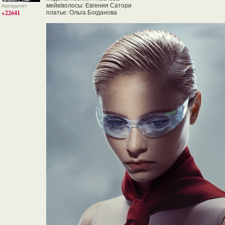
мейк/волосы: Евгения Сатори
Авторитет
+22641
платье: Ольга Богданова