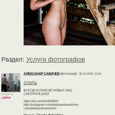
Раздел:
Услуги фотографов
АЛЕКСАНДР САВИЧЕВ
[фотограф]
08.10.2023, 23:54
отель
ВСЕГДА В ПОИСКЕ НОВЫХ ЛИЦ
СМОТРИТЕ БЛОГ
Авторитет
+24914
https://vk.com/id1840859
http://instagram.com/aleksandrsavichev
t.me/aleksandrsavichev