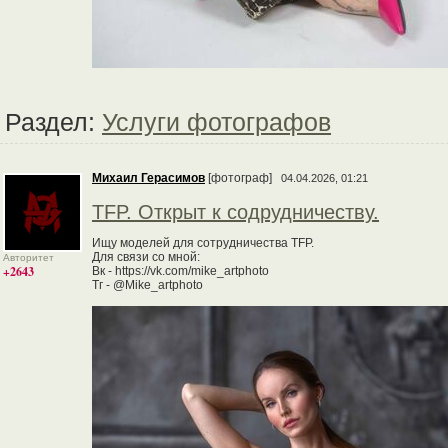
Раздел:
Услуги фотографов
Михаил Герасимов
[фотограф]
04.04.2026, 01:21
TFP. Открыт к содрудничеству.
Ищу моделей для сотрудничества TFP.
Для связи со мной:
Авторитет
+2643
Вк - https://vk.com/mike_artphoto
Тг - @Mike_artphoto