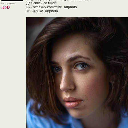
Для связи со мной:
Авторитет
+2643
Вк - https://vk.com/mike_artphoto
Тг - @Mike_artphoto