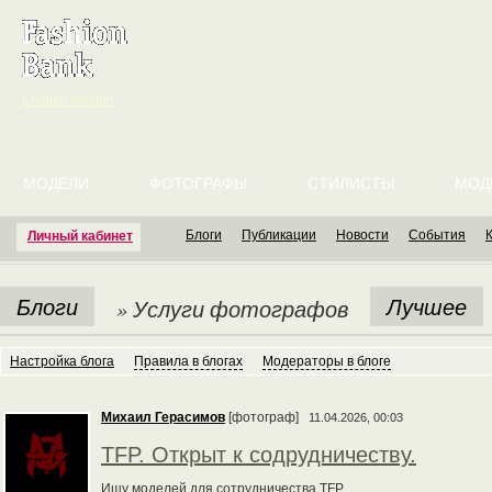
English version
МОДЕЛИ
ФОТОГРАФЫ
СТИЛИСТЫ
МОД
Блоги
Публикации
Новости
События
Личный кабинет
Блоги
Лучшее
» Услуги фотографов
Настройка блога
Правила в блогах
Модераторы в блоге
Михаил Герасимов
[фотограф]
11.04.2026, 00:03
TFP. Открыт к содрудничеству.
Ищу моделей для сотрудничества TFP.