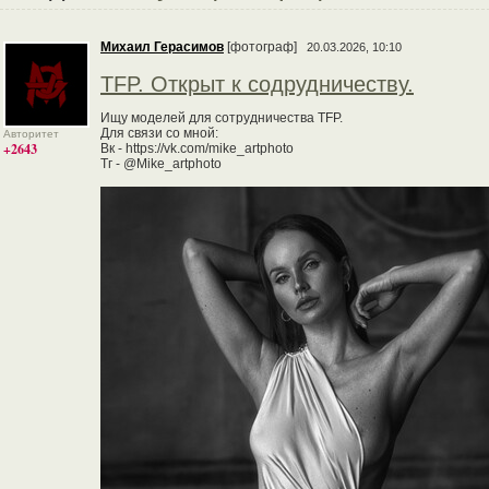
Михаил Герасимов
[фотограф]
20.03.2026, 10:10
TFP. Открыт к содрудничеству.
Ищу моделей для сотрудничества TFP.
Для связи со мной:
Авторитет
+2643
Вк - https://vk.com/mike_artphoto
Тг - @Mike_artphoto