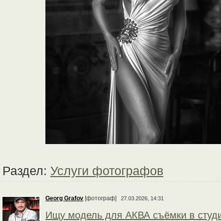
Раздел:
Услуги фотографов
Georg Grafov
[фотограф]
27.03.2026, 14:31
Ищу модель для АКВА съёмки в студ