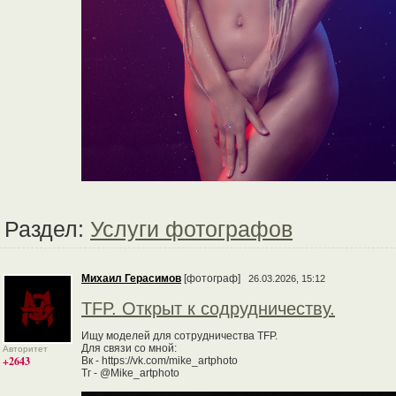
Раздел:
Услуги фотографов
Михаил Герасимов
[фотограф]
26.03.2026, 15:12
TFP. Открыт к содрудничеству.
Ищу моделей для сотрудничества TFP.
Для связи со мной:
Авторитет
+2643
Вк - https://vk.com/mike_artphoto
Тг - @Mike_artphoto