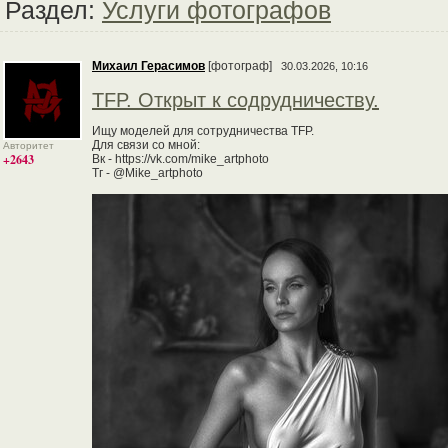
Раздел:
Услуги фотографов
Михаил Герасимов
[фотограф]
30.03.2026, 10:16
TFP. Открыт к содрудничеству.
Ищу моделей для сотрудничества TFP.
Для связи со мной:
Авторитет
+2643
Вк - https://vk.com/mike_artphoto
Тг - @Mike_artphoto