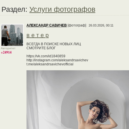
Раздел:
Услуги фотографов
АЛЕКСАНДР САВИЧЕВ
[фотограф]
26.03.2026, 00:11
в е т е р
ВСЕГДА В ПОИСКЕ НОВЫХ ЛИЦ
СМОТРИТЕ БЛОГ
Авторитет
+24914
https://vk.com/id1840859
http://instagram.com/aleksandrsavichev
t.me/aleksandrsavichevofficial