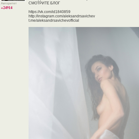
СМОТРИТЕ БЛОГ
Авторитет
+24914
https://vk.com/id1840859
http://instagram.com/aleksandrsavichev
t.me/aleksandrsavichevofficial