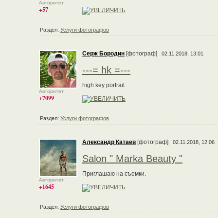
Авторитет
+57
Раздел:
Услуги фотографов
Серж Бородин
[фотограф]
02.11.2018, 13:01
---= hk =---
high key portrait
Авторитет
+7099
Раздел:
Услуги фотографов
Александр Катаев
[фотограф]
02.11.2018, 12:06
Salon " Marka Beauty "
Приглашаю на съемки.
Авторитет
+1645
Раздел:
Услуги фотографов