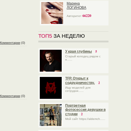
Марина
ЛОГИНОВА
66220
Авторитет
ТОП5
ЗА НЕДЕЛЮ
Комментарии
(0)
5
У края глубины
Старый колодец рядом с
н......
TFP. Открыт к
2
содрудничеству.
Ищу моделей для
сотрудни......
Комментарии
(0)
Портретная
фотосессия девушки в
2
студии
Мой сайт https://aldemch......