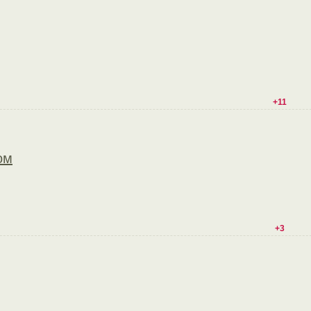
+11
ом
+3