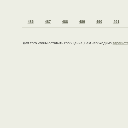
486
487
488
489
490
491
Для того чтобы оставить сообщение, Вам необходимо
зарегист