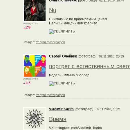
Ольга Клименко
[фотограф]
02.11.2018, 20:44
Nu
Снимаю ню по приемлемым ценам
Напиши мне,снимем красиво
Авторитет
+179
Раздел:
Услуги фотографов
Сергей Олейник
[фотограф]
02.11.2018, 20:39
портрет с естественным свет
модель Эллина Мюллер
Авторитет
+115
Раздел:
Услуги фотографов
Vladimir Karim
[фотограф]
02.11.2018, 18:21
Время
VK instagram.com/vladimir_karim