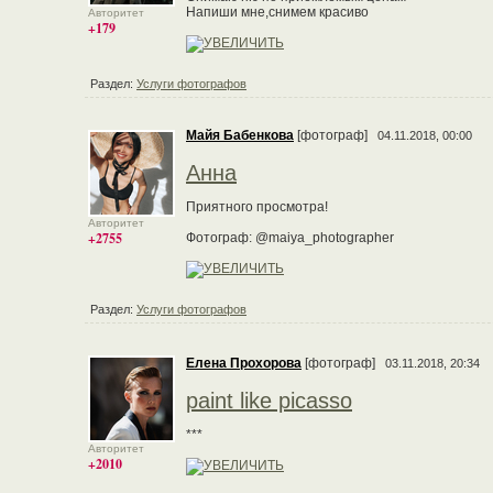
Напиши мне,снимем красиво
Авторитет
+179
Раздел:
Услуги фотографов
Майя Бабенкова
[фотограф]
04.11.2018, 00:00
Анна
Приятного просмотра!
Авторитет
+2755
Фотограф: @maiya_photographer
Раздел:
Услуги фотографов
Елена Прохорова
[фотограф]
03.11.2018, 20:34
paint like picasso
***
Авторитет
+2010