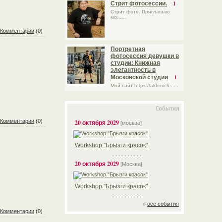
1
Стрит фотосессии.
Стрит фото. Приглашаю
мо......
Комментарии
(0)
Портретная
фотосессия девушки в
студии: Книжная
элегантность в
1
Московской студии
Мой сайт https://aldemch......
Комментарии
(0)
20 октября 2029
[москва]
Workshop "Брызги красок"
.....................
20 октября 2029
[Москва]
Workshop "Брызги красок"
.....................
»
все события
Комментарии
(0)