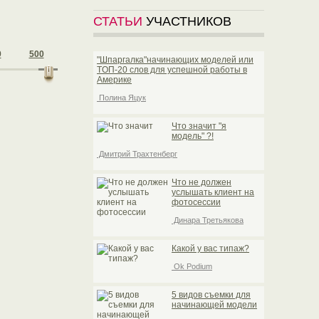
СТАТЬИ
УЧАСТНИКОВ
9
500
"Шпаргалка"начинающих моделей или
TOП-20 слов для успешной работы в
Америке
Полина Яцук
Что значит "я
модель" ?!
Дмитрий Трахтенберг
Что не должен
услышать клиент на
фотосессии
Динара Третьякова
Какой у вас типаж?
Ok Podium
5 видов съемки для
начинающей модели