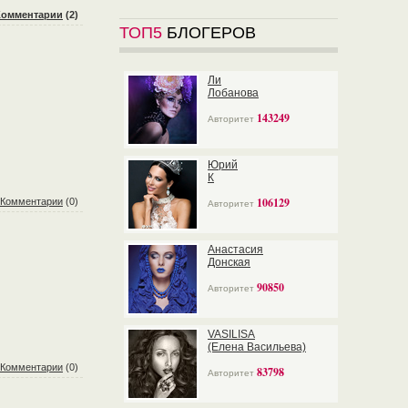
Комментарии
(2)
ТОП5
БЛОГЕРОВ
Ли
Лобанова
143249
Авторитет
Юрий
К
106129
Комментарии
(0)
Авторитет
Анастасия
Донская
90850
Авторитет
VASILISA
(Елена Васильева)
Комментарии
(0)
83798
Авторитет