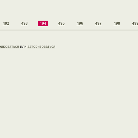
492
493
494
495
496
497
498
49
рироваться
или
авторизоваться