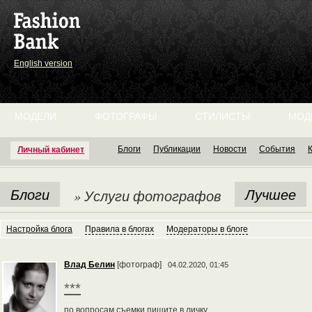
English version
МОДЕЛИ
ФОТОГРАФЫ
СТИЛИСТЫ
МОД
Блоги
Публикации
Новости
События
Личный кабинет
Блоги
Лучшее
» Услуги фотографов
Настройка блога
Правила в блогах
Модераторы в блоге
Влад Белин
[фотограф]
04.02.2020, 01:45
***
по вопросам съемки пишите в личку