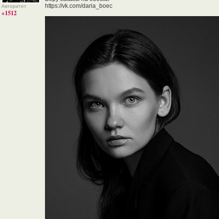
https://vk.com/daria_boec
Авторитет
+1512