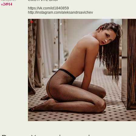
+24914
https://vk.com/id1840859
http://instagram.com/aleksandrsavichev