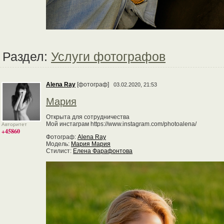
Раздел:
Услуги фотографов
Alena Ray
[фотограф]
03.02.2020, 21:53
Мария
Открыта для сотрудничества
Мой инстаграм https://www.instagram.com/photoalena/
Авторитет
+45860
Фотограф:
Alena Ray
Модель:
Мария Мария
Стилист:
Елена Фарафонтова