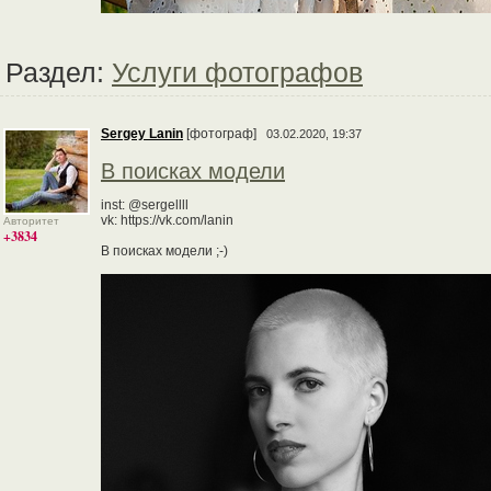
Раздел:
Услуги фотографов
Sergey Lanin
[фотограф]
03.02.2020, 19:37
В поисках модели
inst: @sergellll
vk: https://vk.com/lanin
Авторитет
+3834
В поисках модели ;-)