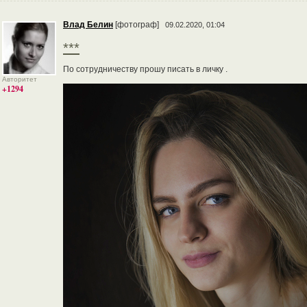
Влад Белин
[фотограф]
09.02.2020, 01:04
***
По сотрудничеству прошу писать в личку .
Авторитет
+1294