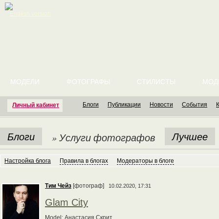
English version
МОДЕЛИ
ФОТОГРАФЫ
СТИЛИСТЫ
МОД
Блоги
Публикации
Новости
События
Личный кабинет
Блоги
Лучшее
» Услуги фотографов
Настройка блога
Правила в блогах
Модераторы в блоге
Тим Чейз
[фотограф]
10.02.2020, 17:31
Glam City
Model: Анастасия Скрит