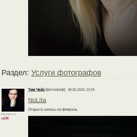
Раздел:
Услуги фотографов
Тим Чейз
[фотограф]
08.02.2020, 23:29
NoLIta
Открыта запись на февраль
Авторитет
+630