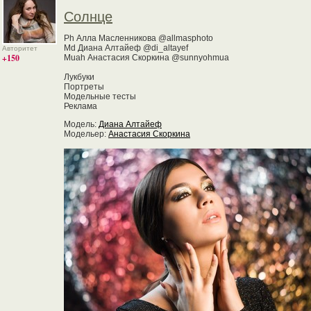
Солнце
Ph Алла Масленникова @allmasphoto
Md Диана Алтайеф @di_altayef
Авторитет
+150
Muah Анастасия Скоркина @sunnyohmua
Лукбуки
Портреты
Модельные тесты
Реклама
Модель:
Диана Алтайеф
Модельер:
Анастасия Скоркина