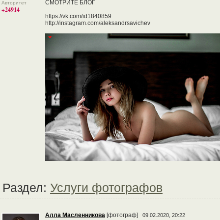
СМОТРИТЕ БЛОГ
Авторитет
+24914
https://vk.com/id1840859
http://instagram.com/aleksandrsavichev
Раздел:
Услуги фотографов
Алла Масленникова
[фотограф]
09.02.2020, 20:22