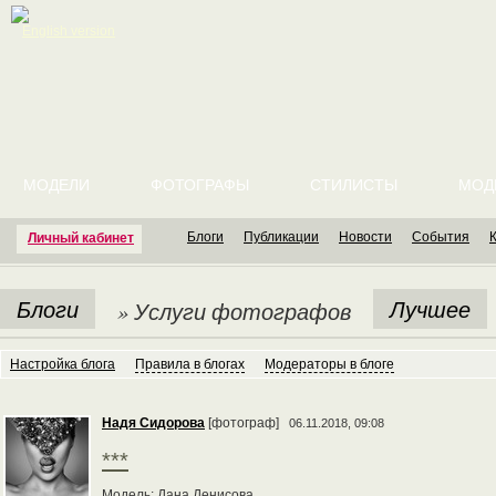
English version
МОДЕЛИ
ФОТОГРАФЫ
СТИЛИСТЫ
МОД
Блоги
Публикации
Новости
События
Личный кабинет
Блоги
Лучшее
» Услуги фотографов
Настройка блога
Правила в блогах
Модераторы в блоге
Надя Сидорова
[фотограф]
06.11.2018, 09:08
***
Модель: Дана Денисова