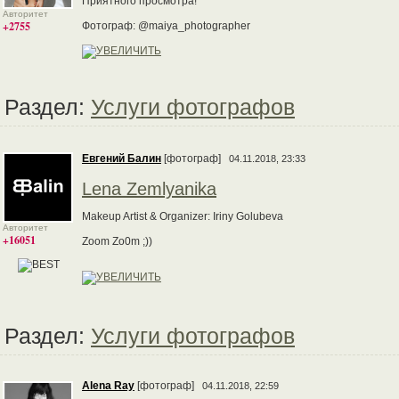
Приятного просмотра!
Авторитет
+2755
Фотограф: @maiya_photographer
Раздел:
Услуги фотографов
Евгений Балин
[фотограф]
04.11.2018, 23:33
Lena Zemlyanika
Makeup Artist & Organizer: Iriny Golubeva
Авторитет
+16051
Zoom Zo0m ;))
Раздел:
Услуги фотографов
Alena Ray
[фотограф]
04.11.2018, 22:59