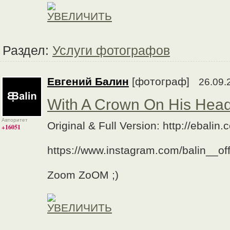
Раздел:
Услуги фотографов
Евгений Балин
[фотограф]
26.09.
With A Crown On His Hea
Авторитет
Original & Full Version: http://ebali
+16051
https://www.instagram.com/balin__offi
Zoom ZoOM ;)