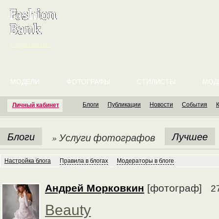
English version
МОДЕЛИ
ФОТОГРАФЫ
СТИЛИСТЫ
МОД
Блоги
Публикации
Новости
События
Личный кабинет
Блоги
Лучшее
» Услуги фотографов
Настройка блога
Правила в блогах
Модераторы в блоге
Андрей Морковкин
[фотограф]
2
Beauty