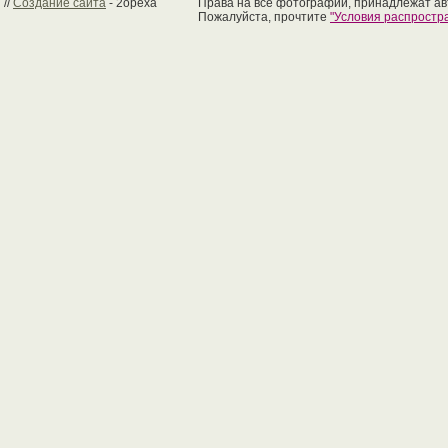
//
Создание сайта
- 2opexa
Права на все фотографии, принадлежат ав
Пожалуйста, прочтите
"Условия распрост