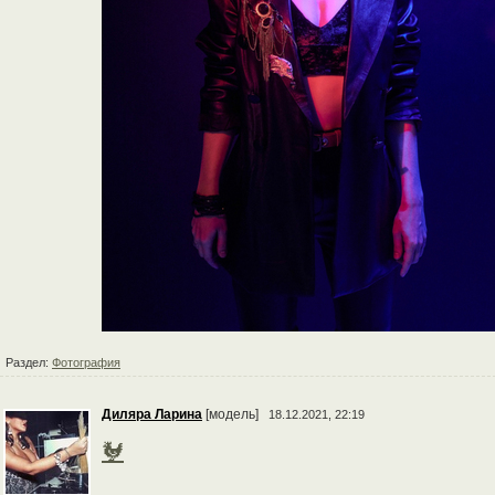
Раздел:
Фотография
Диляра Ларина
[модель]
18.12.2021, 22:19
🐓
⠀