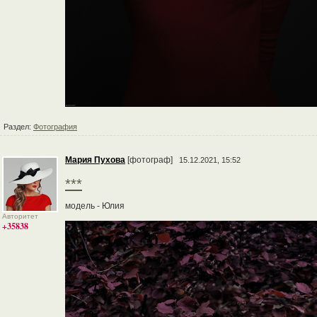
Раздел:
Фотография
Мария Пухова
[фотограф]
15.12.2021, 15:52
***
модель - Юлия
Авторитет
+35838