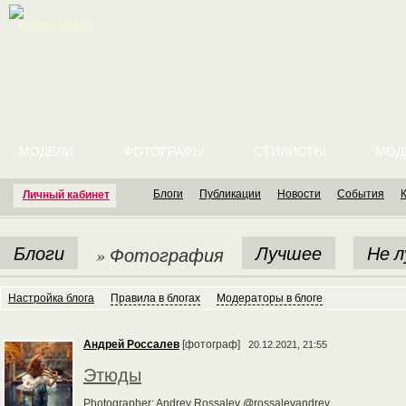
English version
МОДЕЛИ
ФОТОГРАФЫ
СТИЛИСТЫ
МОД
Блоги
Публикации
Новости
События
Личный кабинет
Блоги
Лучшее
Не 
» Фотография
Настройка блога
Правила в блогах
Модераторы в блоге
Андрей Россалев
[фотограф]
20.12.2021, 21:55
Этюды
Photographer: Andrey Rossalev @rossalevandrey