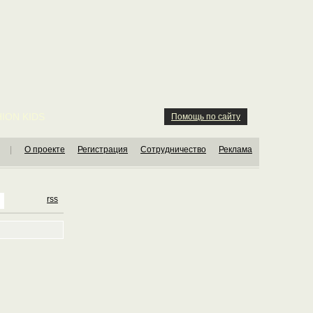
ION KIDS
Помощь по сайту
|
О проекте
Регистрация
Сотрудничество
Реклама
rss