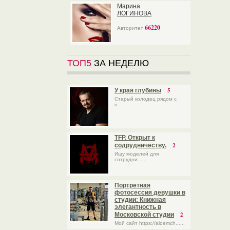
Марина
ЛОГИНОВА
66220
Авторитет
ТОП5
ЗА НЕДЕЛЮ
5
У края глубины
Старый колодец рядом с
н......
TFP. Открыт к
2
содрудничеству.
Ищу моделей для
сотрудни......
Портретная
фотосессия девушки в
студии: Книжная
элегантность в
2
Московской студии
Мой сайт https://aldemch......