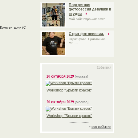
Портретная
фотосессия девушки в
2
студии
Мой сайт https://aldemch......
Комментарии
(0)
1
Стрит фотосессии.
Стрит фото. Приглашаю
мо......
20 октября 2029
[москва]
Workshop "Брызги красок"
.....................
20 октября 2029
[Москва]
Workshop "Брызги красок"
.....................
»
все события