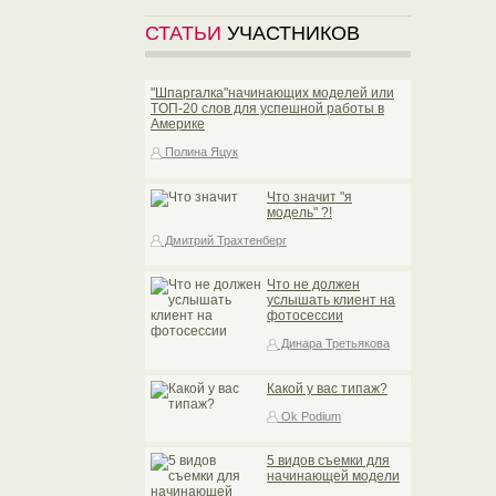
СТАТЬИ
УЧАСТНИКОВ
"Шпаргалка"начинающих моделей или
TOП-20 слов для успешной работы в
Америке
Полина Яцук
Что значит "я
модель" ?!
Дмитрий Трахтенберг
Что не должен
услышать клиент на
фотосессии
Динара Третьякова
Какой у вас типаж?
Ok Podium
5 видов съемки для
начинающей модели