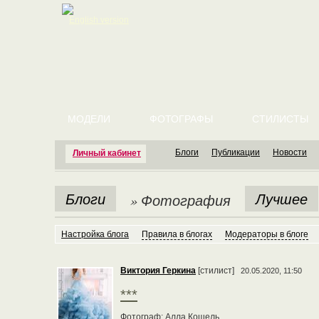
English version
МОДЕЛИ
ФОТОГРАФЫ
СТИЛИСТЫ
Блоги
Публикации
Новости
Личный кабинет
Блоги
Лучшее
» Фотография
Настройка блога
Правила в блогах
Модераторы в блоге
Виктория Геркина
[стилист]
20.05.2020, 11:50
***
Фотограф: Алла Кошель.