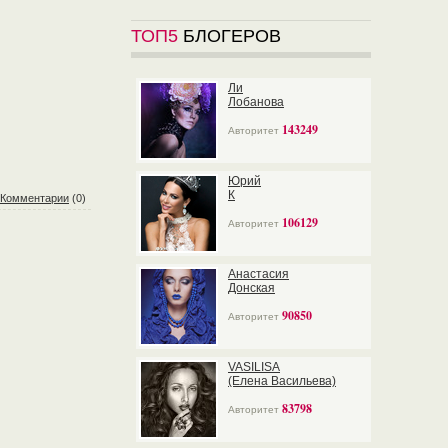
ТОП5
БЛОГЕРОВ
Ли
Лобанова
143249
Авторитет
Юрий
К
Комментарии
(0)
106129
Авторитет
Анастасия
Донская
90850
Авторитет
VASILISA
(Елена Васильева)
83798
Авторитет