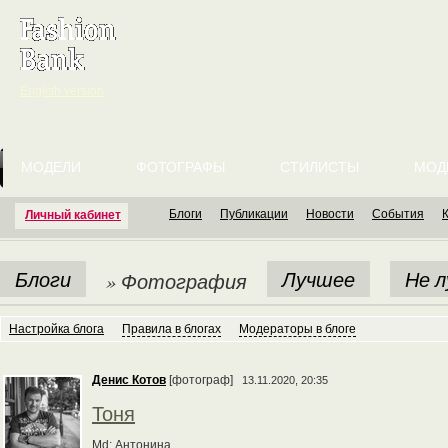
English version
МОДЕЛИ
ФОТОГРАФЫ
СТИЛИСТЫ
МОД
Блоги
Публикации
Новости
События
Личный кабинет
Блоги
Лучшее
Не 
» Фотография
Настройка блога
Правила в блогах
Модераторы в блоге
Денис Котов
[фотограф]
13.11.2020, 20:35
Тоня
Md: Антонина