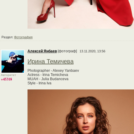
Раздел:
Фотография
Алексей Янбаев
[фотограф]
13.11.2020, 13:56
Ирина Темичева
Photographer - Alexey Yanbaev
Actress - Irina Temicheva
Авторитет
+45318
MUAH - Julia Budanceva
Style - Irina Iva