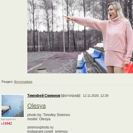
Раздел:
Фотография
Тимофей Смирнов
[фотограф]
12.11.2020, 12:28
Olesya
photo by: Timofey Smirnov
model: Olesya
Авторитет
+11042
smirnovphoto.ru
instagram.com/t_smirnov