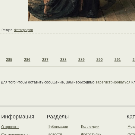
Раздел:
Фотография
285
286
287
288
289
290
291
2
Для того чтобы оставить сообщение, Вам необходимо
зарегистрироваться
и
Информация
Разделы
Ка
Публикации
Коллекции
Мод
О проекте
Новости
Фотостудии
Фот
Сотрудничество