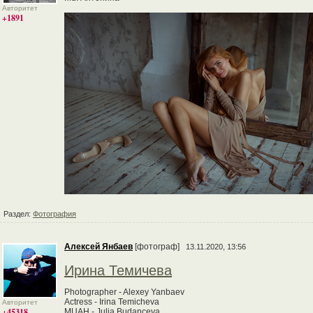
Авторитет
+1891
Раздел:
Фотография
Алексей Янбаев
[фотограф]
13.11.2020, 13:56
Ирина Темичева
Photographer - Alexey Yanbaev
Actress - Irina Temicheva
Авторитет
+45318
MUAH - Julia Budanceva