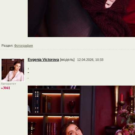
Раздел:
Фотография
Evgenia Victorova
[модель]
12.04.2026, 10:33
‘
‘
Авторитет
+3041