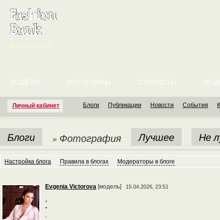
English version
МОДЕЛИ
ФОТОГРАФЫ
СТИЛИСТЫ
МОД
Блоги
Публикации
Новости
События
Личный кабинет
Блоги
Лучшее
Не 
» Фотография
Настройка блога
Правила в блогах
Модераторы в блоге
Evgenia Victorova
[модель]
15.04.2026, 23:51
‘
‘