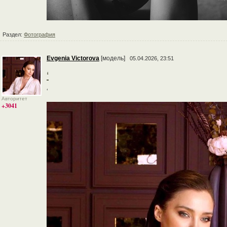
Раздел:
Фотография
Evgenia Victorova
[модель]
05.04.2026, 23:51
‘
‘
Авторитет
+3041