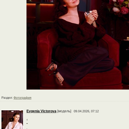
Раздел:
Фотография
Evgenia Victorova
[модель]
09.04.2026, 07:12
‘