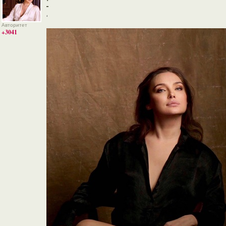
‘
‘
Авторитет
+3041