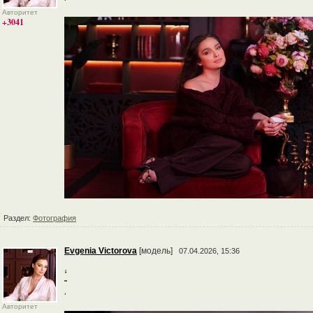
‘
Авторитет
+3041
Раздел:
Фотография
Evgenia Victorova
[модель]
07.04.2026, 15:36
‘
‘
Авторитет