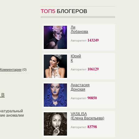
ТОП5
БЛОГЕРОВ
Ли
Лобанова
143249
Авторитет
Юрий
К
106129
Комментарии
(0)
Авторитет
Анастасия
Донская
 в
90850
Авторитет
 натуральный
VASILISA
ские аномалии
(Елена Васильева)
83798
Авторитет