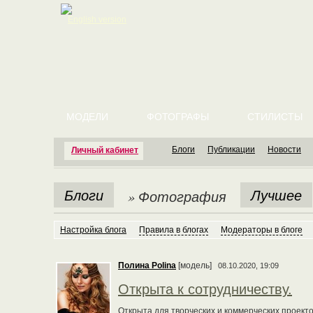
English version
МОДЕЛИ
ФОТОГРАФЫ
СТИЛИСТЫ
Блоги
Публикации
Новости
Личный кабинет
Блоги
Лучшее
» Фотография
Настройка блога
Правила в блогах
Модераторы в блоге
Полина Polina
[модель]
08.10.2020, 19:09
Открыта к сотрудничеству.
Открыта для творческих и коммерческих проекто