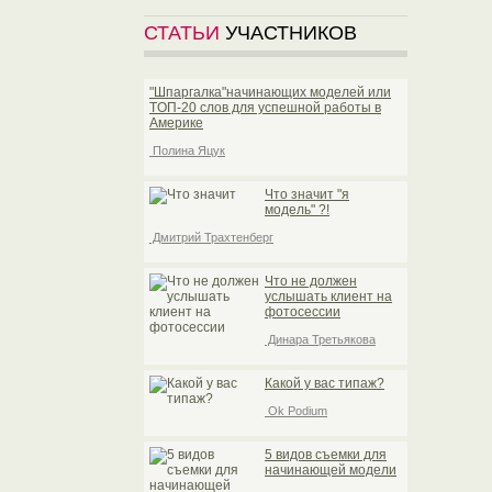
СТАТЬИ
УЧАСТНИКОВ
"Шпаргалка"начинающих моделей или
TOП-20 слов для успешной работы в
Америке
Полина Яцук
Что значит "я
модель" ?!
Дмитрий Трахтенберг
Что не должен
услышать клиент на
фотосессии
Динара Третьякова
Какой у вас типаж?
Ok Podium
5 видов съемки для
начинающей модели