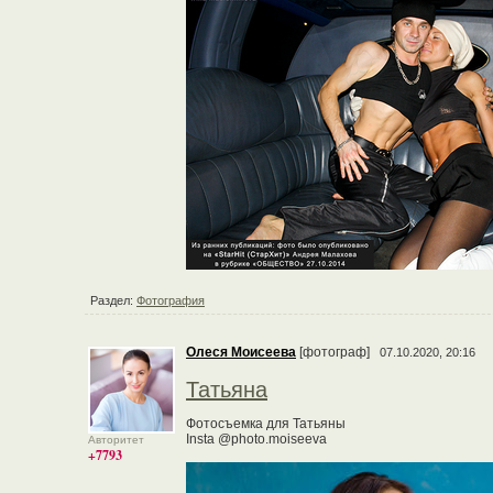
Раздел:
Фотография
Олеся Моисеева
[фотограф]
07.10.2020, 20:16
Татьяна
Фотосъемка для Татьяны
Insta @photo.moiseeva
Авторитет
+7793