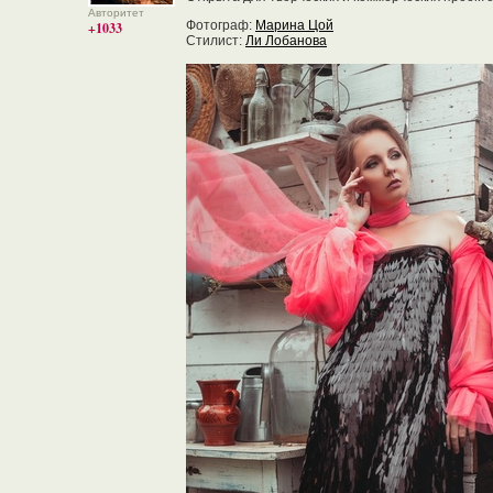
Авторитет
Фотограф:
Марина Цой
+1033
Стилист:
Ли Лобанова