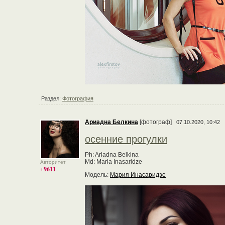
Раздел:
Фотография
Ариадна Белкина
[фотограф]
07.10.2020, 10:42
осенние прогулки
Ph: Ariadna Belkina
Md: Maria Inasaridze
Авторитет
+9611
Модель:
Мария Инасаридзе