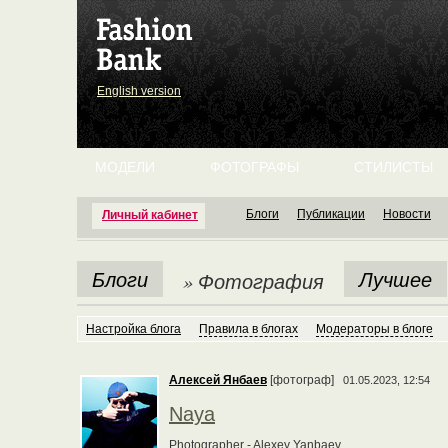
English version
МОДЕЛИ
ФОТОГРАФЫ
СТИЛИСТЫ
Блоги
Публикации
Новости
Личный кабинет
Блоги
Лучшее
» Фотография
Настройка блога
Правила в блогах
Модераторы в блоге
Алексей Янбаев
[фотограф]
01.05.2023, 12:54
Naya
Photographer - Alexey Yanbaev