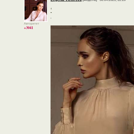
‘
‘
Авторитет
+3041