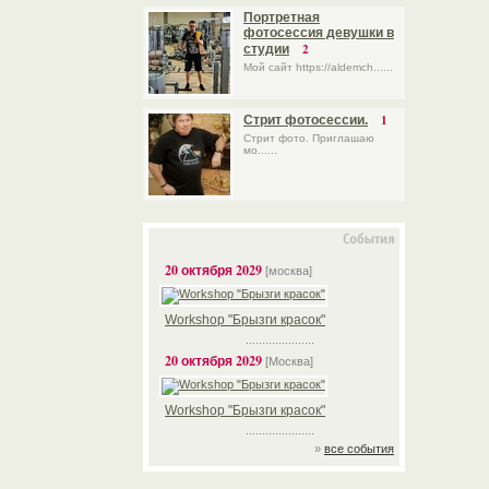
Портретная
фотосессия девушки в
2
студии
Мой сайт https://aldemch......
1
Стрит фотосессии.
Стрит фото. Приглашаю
мо......
20 октября 2029
[москва]
Workshop "Брызги красок"
.....................
20 октября 2029
[Москва]
Workshop "Брызги красок"
.....................
»
все события