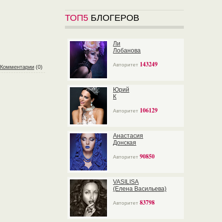
ТОП5
БЛОГЕРОВ
Ли
Лобанова
143249
Авторитет
Комментарии
(0)
Юрий
К
106129
Авторитет
Анастасия
Донская
90850
Авторитет
VASILISA
(Елена Васильева)
83798
Авторитет