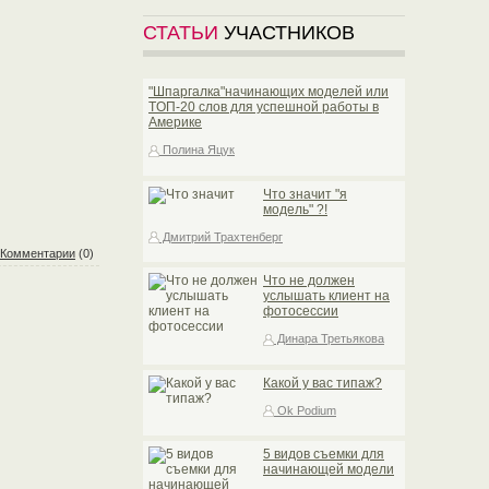
СТАТЬИ
УЧАСТНИКОВ
"Шпаргалка"начинающих моделей или
TOП-20 слов для успешной работы в
Америке
Полина Яцук
Что значит "я
модель" ?!
Дмитрий Трахтенберг
Комментарии
(0)
Что не должен
услышать клиент на
фотосессии
Динара Третьякова
Какой у вас типаж?
Ok Podium
5 видов съемки для
начинающей модели