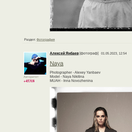
Раздел:
Фотография
Алексей Янбаев
[фотограф]
01.05.2023, 12:54
Naya
Photographer - Alexey Yanbaev
Model - Naya Nikitina
Авторитет
+45318
MUAH - Inna Novozhenina