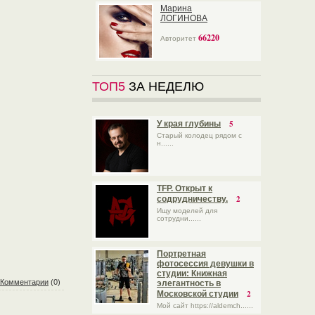
Марина
ЛОГИНОВА
66220
Авторитет
ТОП5
ЗА НЕДЕЛЮ
5
У края глубины
Старый колодец рядом с
н......
TFP. Открыт к
2
содрудничеству.
Ищу моделей для
сотрудни......
Портретная
фотосессия девушки в
студии: Книжная
Комментарии
(0)
элегантность в
2
Московской студии
Мой сайт https://aldemch......