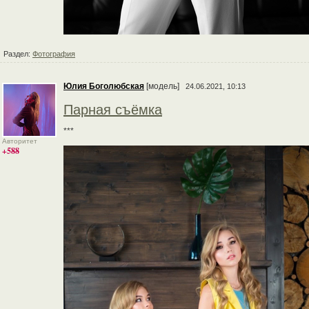
Раздел:
Фотография
Юлия Боголюбская
[модель]
24.06.2021, 10:13
Парная съёмка
***
Авторитет
+588