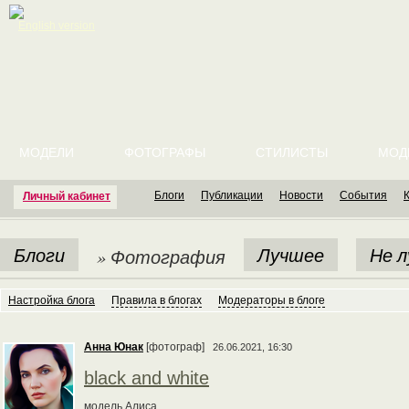
English version
МОДЕЛИ
ФОТОГРАФЫ
СТИЛИСТЫ
МОД
Блоги
Публикации
Новости
События
Личный кабинет
Блоги
Лучшее
Не 
» Фотография
Настройка блога
Правила в блогах
Модераторы в блоге
Анна Юнак
[фотограф]
26.06.2021, 16:30
black and white
модель Алиса