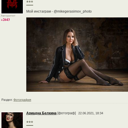
***
Мой инстаграм - @mikegerasimov_photo
Авторитет
+2643
Раздел:
Фотография
Ариадна Белкина
[фотограф]
22.06.2021, 18:34
***