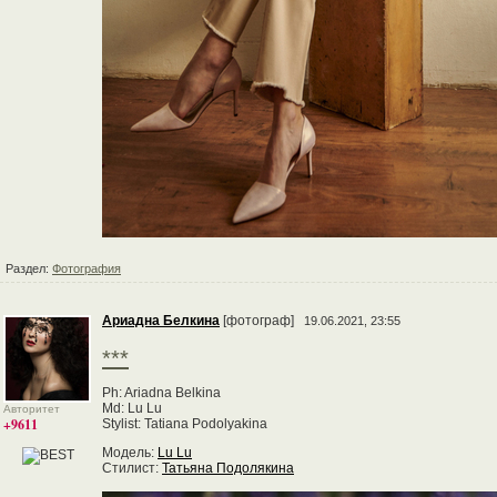
Раздел:
Фотография
Ариадна Белкина
[фотограф]
19.06.2021, 23:55
***
Ph: Ariadna Belkina
Md: Lu Lu
Авторитет
+9611
Stylist: Tatiana Podolyakina
Модель:
Lu Lu
Стилист:
Татьяна Подолякина