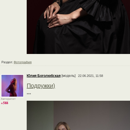
Раздел:
Фотография
Юлия Боголюбская
[модель]
22.06.2021, 11:58
Подружки)
***
Авторитет
+588