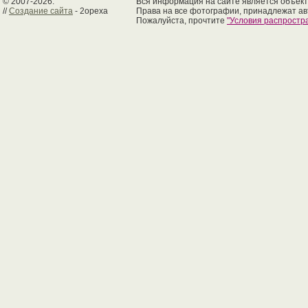
© 2007-2026.
Вся информация на сайте является объект
//
Создание сайта
- 2opexa
Права на все фотографии, принадлежат ав
Пожалуйста, прочтите
"Условия распрост