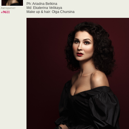
Ph: Ariadna Belkina
Md: Ekaterina Velikaya
Авторитет
+9611
Make up & hair: Olga Chursina