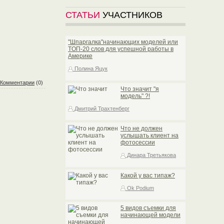
СТАТЬИ
УЧАСТНИКОВ
"Шпаргалка"начинающих моделей или
TOП-20 слов для успешной работы в
Америке
Полина Яцук
Комментарии
(0)
Что значит "я
модель" ?!
Дмитрий Трахтенберг
Что не должен
услышать клиент на
фотосессии
Динара Третьякова
Какой у вас типаж?
Ok Podium
5 видов съемки для
начинающей модели