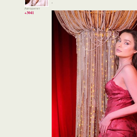
‘
Авторитет
+3041