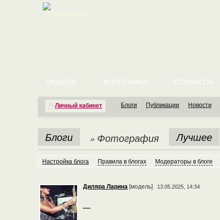
English version
МОДЕЛИ
ФОТОГРАФЫ
СТИЛИСТЫ
Блоги
Публикации
Новости
Личный кабинет
Блоги
Лучшее
» Фотография
Настройка блога
Правила в блогах
Модераторы в блоге
Диляра Ларина
[модель]
13.05.2025, 14:34
⠀
⠀