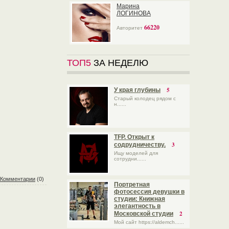
Марина
ЛОГИНОВА
66220
Авторитет
ТОП5
ЗА НЕДЕЛЮ
5
У края глубины
Старый колодец рядом с
н......
TFP. Открыт к
3
содрудничеству.
Ищу моделей для
сотрудни......
Комментарии
(0)
Портретная
фотосессия девушки в
студии: Книжная
элегантность в
2
Московской студии
Мой сайт https://aldemch......