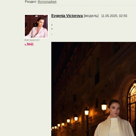
Раздел:
Фотография
Evgenia Victorova
[модель]
11.05.2025, 02:55
‘
‘
Авторитет
+3041