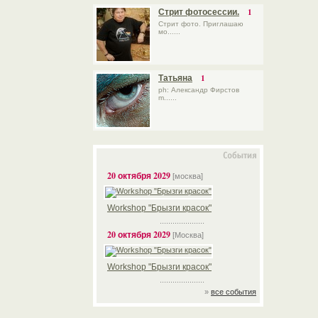
1
Стрит фотосессии.
Стрит фото. Приглашаю
мо......
1
Татьяна
ph: Александр Фирстов
m......
20 октября 2029
[москва]
Workshop "Брызги красок"
.....................
20 октября 2029
[Москва]
Workshop "Брызги красок"
.....................
»
все события