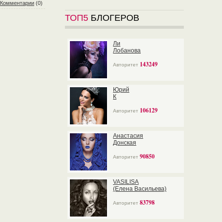
Комментарии
(0)
ТОП5
БЛОГЕРОВ
Ли
Лобанова
143249
Авторитет
Юрий
К
106129
Авторитет
Анастасия
Донская
90850
Авторитет
VASILISA
(Елена Васильева)
83798
Авторитет