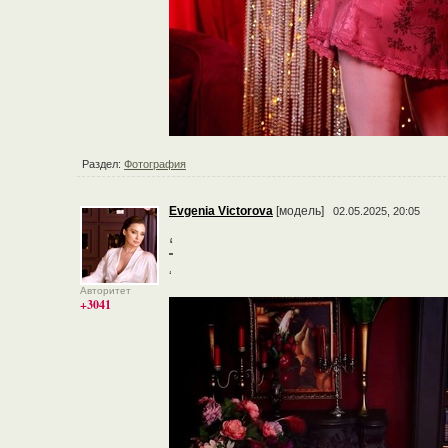
Раздел:
Фотография
Evgenia Victorova
[модель]
02.05.2025, 20:05
‘
‘
Авторитет
+3041