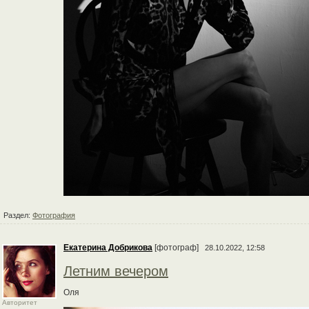
Раздел:
Фотография
Екатерина Добрикова
[фотограф]
28.10.2022, 12:58
Летним вечером
Оля
Авторитет