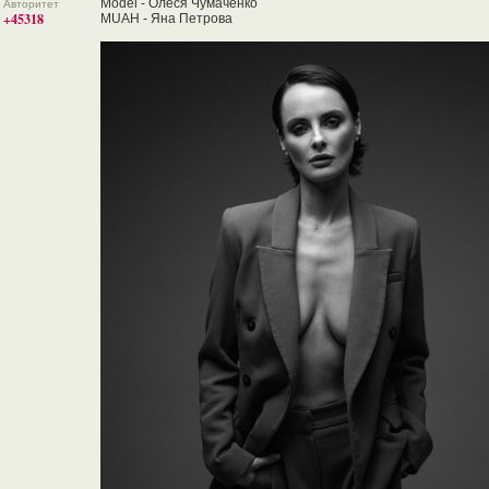
Model - Олеся Чумаченко
Авторитет
+45318
MUAH - Яна Петрова