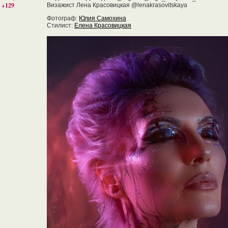
+129
Визажист Лена Красовицкая @lenakrasovitskaya
Фотограф:
Юлия Самохина
Стилист:
Елена Красовицкая