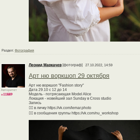
Раздел:
Фотография
Леонид Маркачев
[фотограф]
27.10.2022, 14:59
Арт ню воркшоп 29 октября
Арт ню воркшоп "Fashion story"
Дата 29.10 с 12 до 14
Авторитет
+11889
Модель - потрясающая Model Alice
Локация - новейший зал Sunday в Cross studio
Запись
👉🏻 в личку https://vk.com/lemar.photo
👉🏻 в сообщения группы https://vk.com/nu_workshop