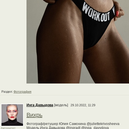
Раздел:
Фотография
Инга Давыдова
[модель]
29.10.2022, 11:29
Вихрь
Фотограф/ретушер Юлия Самохина @juliettekrivosheeva
Модель Инга Давыдова @ingradt @inga_davydova_
Авторитет