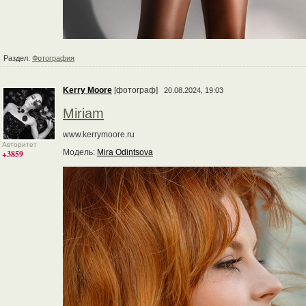
Раздел:
Фотография
Kerry Moore
[фотограф]
20.08.2024, 19:03
Miriam
www.kerrymoore.ru
Авторитет
Модель:
Mira Odintsova
+3859