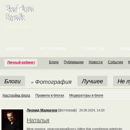
English version
МОДЕЛИ
ФОТОГРАФЫ
СТИЛИСТЫ
МОД
Блоги
Публикации
Новости
События
Личный кабинет
Блоги
Лучшее
Не 
» Фотография
Настройка блога
Правила в блогах
Модераторы в блоге
Леонид Маркачев
[фотограф]
29.08.2024, 14:20
Наталья
Моя группа, присоединяйтесь https://vk.com/lemar.artphoto