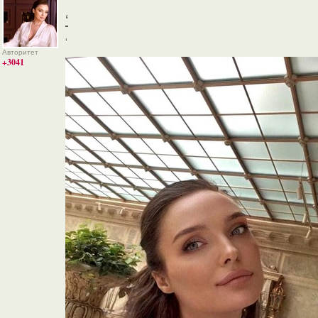
‘
‘
Авторитет
+3041