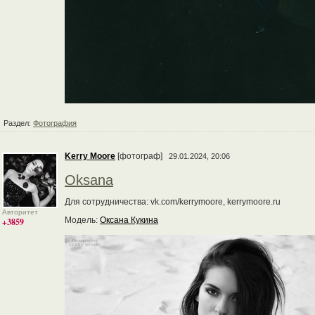
Раздел:
Фотография
Kerry Moore
[фотограф]
29.01.2024, 20:06
Oksana
Для сотрудничества: vk.com/kerrymoore, kerrymoore.ru
Авторитет
Модель:
Оксана Кукина
+3859