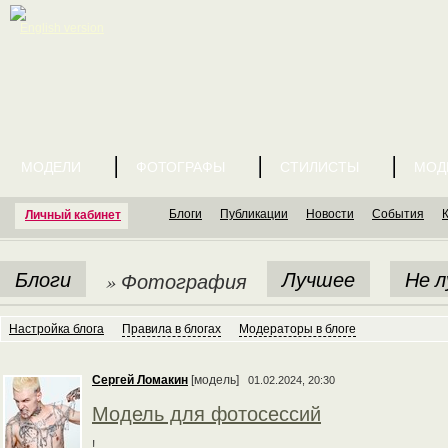
English version
МОДЕЛИ
ФОТОГРАФЫ
СТИЛИСТЫ
МОД
Блоги
Публикации
Новости
События
Личный кабинет
Блоги
Лучшее
Не 
» Фотография
Настройка блога
Правила в блогах
Модераторы в блоге
Сергей Ломакин
[модель]
01.02.2024, 20:30
Модель для фотосессий
!