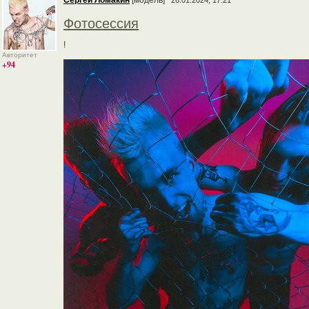
Сергей Ломакин
[модель]
26.01.2024, 17:21
Фотосессия
!
Авторитет
+94