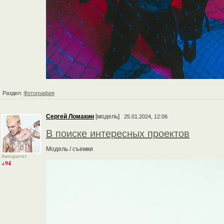
Раздел:
Фотография
Сергей Ломакин
[модель]
25.01.2024, 12:06
В поиске интересных проектов
Модель / съемки
Авторитет
+94