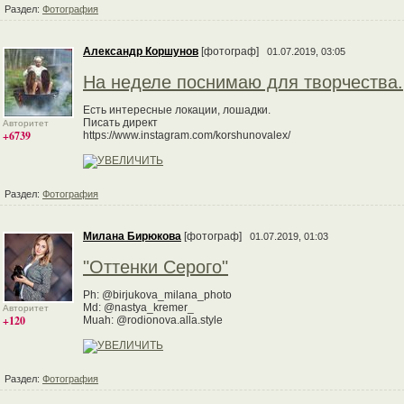
Раздел:
Фотография
Александр Коршунов
[фотограф]
01.07.2019, 03:05
На неделе поснимаю для творчества.
Есть интересные локации, лошадки.
Писать директ
Авторитет
+6739
https://www.instagram.com/korshunovalex/
Раздел:
Фотография
Милана Бирюкова
[фотограф]
01.07.2019, 01:03
"Оттенки Серого"
Ph: @birjukova_milana_photo
Md: @nastya_kremer_
Авторитет
+120
Muah: @rodionova.alla.style
Раздел:
Фотография