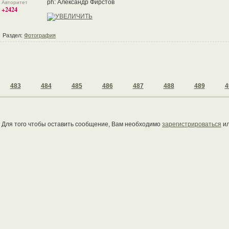
ph: Александр Фирстов
Авторитет
+2424
Раздел:
Фотография
483
484
485
486
487
488
489
4
Для того чтобы оставить сообщение, Вам необходимо
зарегистрироваться
и