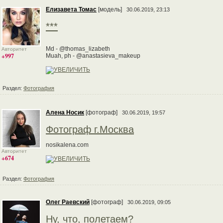
Елизавета Томас
[модель]
30.06.2019, 23:13
***
Md - @thomas_lizabeth
Авторитет
+997
Muah, ph - @anastasieva_makeup
Раздел:
Фотография
Алена Носик
[фотограф]
30.06.2019, 19:57
Фотограф г.Москва
nosikalena.com
Авторитет
+674
Раздел:
Фотография
Олег Раевский
[фотограф]
30.06.2019, 09:05
Ну, что, полетаем?