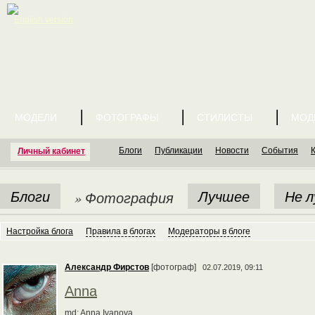
English version
МОДЕЛИ
ФОТОГРАФЫ
СТИЛИСТЫ
МОД
Блоги
Публикации
Новости
События
Личный кабинет
Блоги
Лучшее
Не 
» Фотография
Настройка блога
Правила в блогах
Модераторы в блоге
Александр Фирстов
[фотограф]
02.07.2019, 09:11
Anna
md: Anna Ivanova