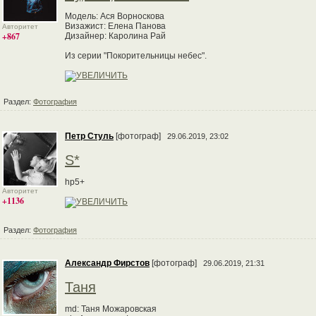
Модель: Ася Ворноскова
Визажист: Елена Панова
Авторитет
+867
Дизайнер: Каролина Рай
Из серии "Покорительницы небес".
Раздел:
Фотография
Петр Стуль
[фотограф]
29.06.2019, 23:02
S*
hp5+
Авторитет
+1136
Раздел:
Фотография
Александр Фирстов
[фотограф]
29.06.2019, 21:31
Таня
md: Таня Можаровская