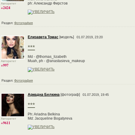
ph: Александр Фирстов
Авторитет
+2424
Раздел:
Фотография
Елизавета Томас
[модель]
01.07.2019, 23:20
***
Md - @thomas_lizabeth
Muah, ph - @anastasieva_makeup
Авторитет
+997
Раздел:
Фотография
Ариадна Белкина
[фотограф]
01.07.2019, 19:45
***
Ph: Ariadna Belkina
Md: Jacqueline Bogatyreva
Авторитет
+9611