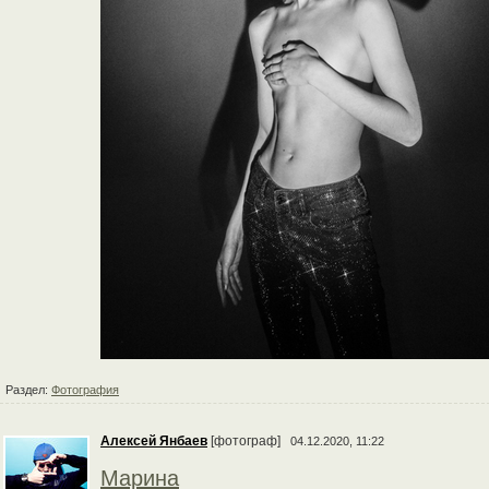
Раздел:
Фотография
Алексей Янбаев
[фотограф]
04.12.2020, 11:22
Марина