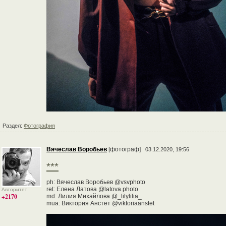
Раздел:
Фотография
Вячеслав Воробьев
[фотограф]
03.12.2020, 19:56
***
ph: Вячеслав Воробьев @vsvphoto
ret: Елена Латова @latova.photo
Авторитет
+2170
md: Лилия Михайлова @_lilylilia_
mua: Виктория Анстет @viktoriaanstet