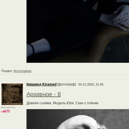
Раздел:
Фотография
Кирамед Kiramed
[фотограф]
04.12.2020, 21:45
Архивное - 8
Давняя съемка. Модель Юля. Скан с плёнки
Авторитет
+4675