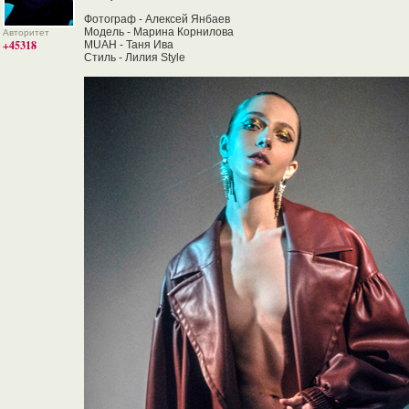
Фотограф - Алексей Янбаев
Модель - Марина Корнилова
Авторитет
+45318
MUAH - Таня Ива
Стиль - Лилия Style