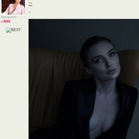
~
~
Авторитет
+3041