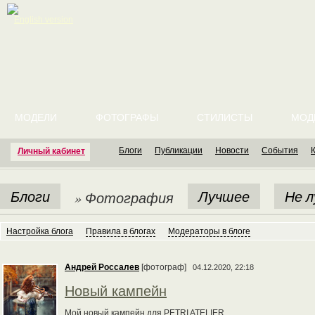
English version
МОДЕЛИ
ФОТОГРАФЫ
СТИЛИСТЫ
МОД
Блоги
Публикации
Новости
События
Личный кабинет
Блоги
Лучшее
Не 
» Фотография
Настройка блога
Правила в блогах
Модераторы в блоге
Андрей Россалев
[фотограф]
04.12.2020, 22:18
Новый кампейн
Мой новый кампейн для PETRI ATELIER