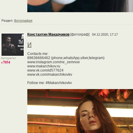
Раздел:
Фотография
Константин Макарчиков
[фотограф]
04.12.2020, 17:17
И
Contacts me:
89636666462 (phone,whatsApp,viber,telegram)
Авторитет
+7054
www.instagram.com/ne_zemnoe
www.makarchikov.ru
www.vk.com/id577624
www.vk.com/makarchikovkv
Follow me: #Makarchikovkv