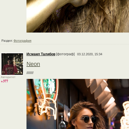
Раздел:
Фотография
Исмаил Талибов
[фотограф]
03.12.2020, 15:34
Neon
////////
Авторитет
+377