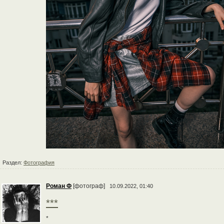
Раздел:
Фотография
Роман Ф
[фотограф]
10.09.2022, 01:40
***
*