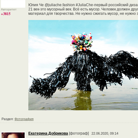
Юлия Че @juliache.fashion #JuliaChe-первый российский диза
21 век-это мусорный век. Всё есть мусор. Человек должен др
Авторитет
+3815
материал для творчества. Не нужно сжигать мусор, не нужно за
Раздел:
Фотография
Екатерина Добрикова
[фотограф]
22.06.2020, 09:14