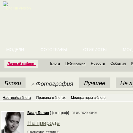
English version
МОДЕЛИ
ФОТОГРАФЫ
СТИЛИСТЫ
МОД
Блоги
Публикации
Новости
События
Личный кабинет
Блоги
Лучшее
Не 
» Фотография
Настройка блога
Правила в блогах
Модераторы в блоге
Влад Белин
[фотограф]
25.06.2020, 08:04
На природе
Солнечно, тепло ))