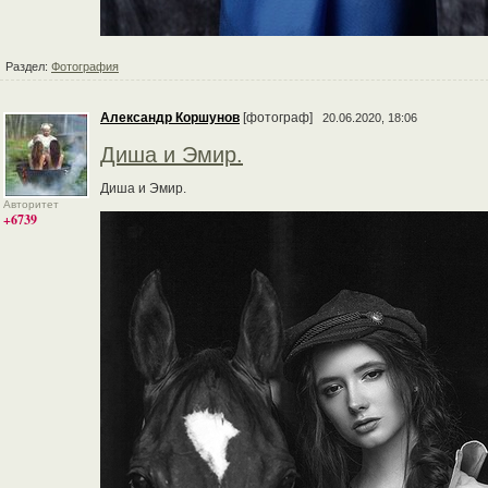
Раздел:
Фотография
Александр Коршунов
[фотограф]
20.06.2020, 18:06
Диша и Эмир.
Диша и Эмир.
Авторитет
+6739