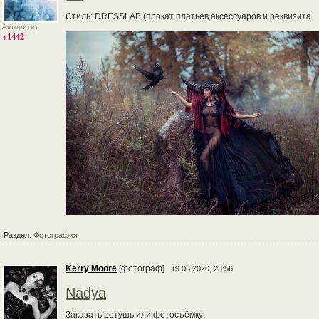
Стиль: DRESSLAB (прокат платьев,аксессуаров и реквизита
Авторитет
+1442
Раздел:
Фотография
Kerry Moore
[фотограф]
19.06.2020, 23:56
Nadya
Заказать ретушь или фотосъёмку: