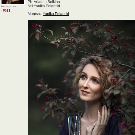
Ph: Ariadna Belkina
Md:Yanika Polanski
Авторитет
+9611
Модель:
Yanika Polanski