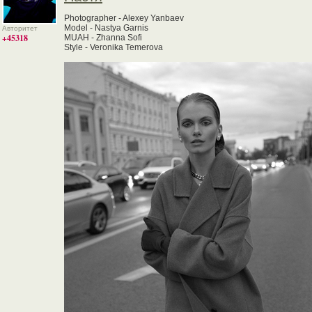
Photographer - Alexey Yanbaev
Model - Nastya Garnis
Авторитет
+45318
MUAH - Zhanna Sofi
Style - Veronika Temerova