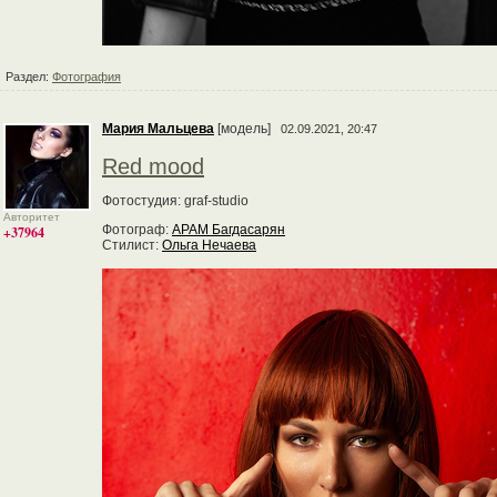
Раздел:
Фотография
Мария Мальцева
[модель]
02.09.2021, 20:47
Red mood
Фотостудия: graf-studio
Авторитет
Фотограф:
АРАМ Багдасарян
+37964
Стилист:
Ольга Нечаева