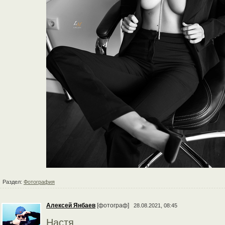
Раздел:
Фотография
Алексей Янбаев
[фотограф]
28.08.2021, 08:45
Настя