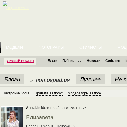
English version
МОДЕЛИ
ФОТОГРАФЫ
СТИЛИСТЫ
МОД
Блоги
Публикации
Новости
События
Личный кабинет
Блоги
Лучшее
Не 
» Фотография
Настройка блога
Правила в блогах
Модераторы в блоге
Анна Lin
[фотограф]
04.09.2021, 10:28
Елизавета
Canon 6D mark ii + Helios 40_2