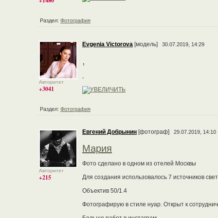
+1480
Раздел:
Фотография
Evgenia Victorova
[модель]
30.07.2019, 14:29
,
,
Авторитет
+3041
Раздел:
Фотография
Евгений Добрынин
[фотограф]
29.07.2019, 14:10
Мария
Фото сделано в одном из отелей Москвы
Авторитет
+215
Для создания использовалось 7 источников све
Объектив 50/1.4
Фотографирую в стиле нуар. Открыт к сотруднич