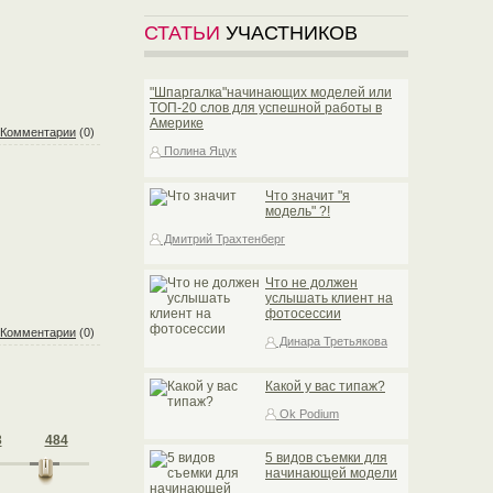
СТАТЬИ
УЧАСТНИКОВ
"Шпаргалка"начинающих моделей или
TOП-20 слов для успешной работы в
Америке
Комментарии
(0)
Полина Яцук
Что значит "я
модель" ?!
Дмитрий Трахтенберг
Что не должен
услышать клиент на
фотосессии
Комментарии
(0)
Динара Третьякова
Какой у вас типаж?
Ok Podium
3
484
5 видов съемки для
начинающей модели