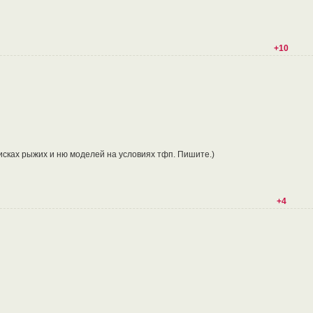
+10
сках рыжих и ню моделей на условиях тфп. Пишите.)
+4