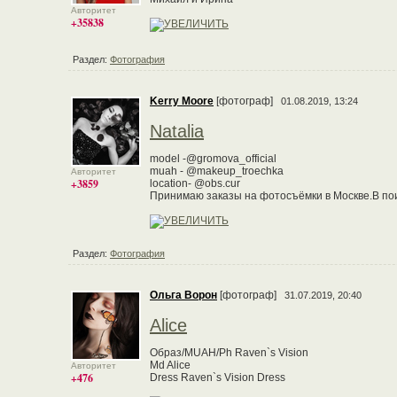
Авторитет
+35838
Раздел:
Фотография
Kerry Moore
[фотограф]
01.08.2019, 13:24
Natalia
model -@gromova_official
muah - @makeup_troechka
Авторитет
+3859
location- @obs.cur
Принимаю заказы на фотосъёмки в Москве.В пои
Раздел:
Фотография
Ольга Ворон
[фотограф]
31.07.2019, 20:40
Alice
Образ/MUAH/Ph Raven`s Vision
Md Alice
Авторитет
+476
Dress Raven`s Vision Dress