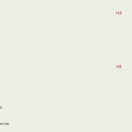
+13
+11
та
еству