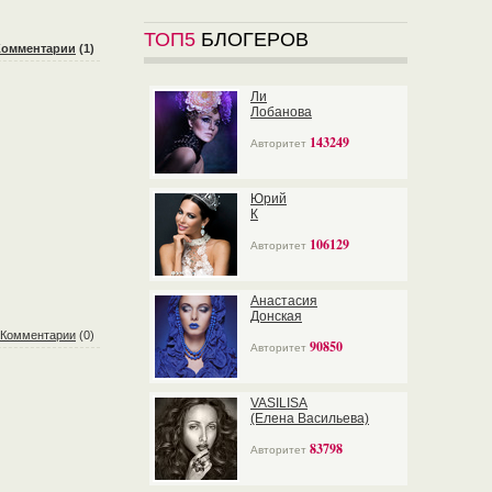
ТОП5
БЛОГЕРОВ
Комментарии
(1)
Ли
Лобанова
143249
Авторитет
Юрий
К
106129
Авторитет
Анастасия
Донская
Комментарии
(0)
90850
Авторитет
VASILISA
(Елена Васильева)
83798
Авторитет