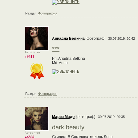
Раздел:
Фотография
Ариадна Белкина
[фотограф]
30.07.2019, 20:42
***
Авторитет
+9611
Ph: Ariadna Belkina
Md: Anna
Раздел:
Фотография
Мария Мадо
[фотограф]
30.07.2019, 20:35
dark beauty
Авторитет
+6808
Стилист В.Соколова, модель Лера