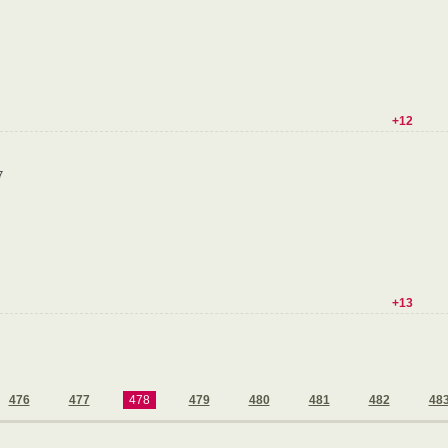
+12
7
+13
476
477
478
479
480
481
482
48