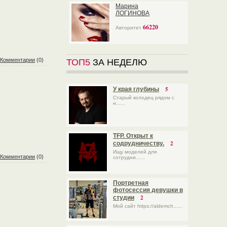
Марина
ЛОГИНОВА
66220
Авторитет
Комментарии
(0)
ТОП5
ЗА НЕДЕЛЮ
5
У края глубины
Старый колодец рядом с
н......
TFP. Открыт к
2
содрудничеству.
Ищу моделей для
Комментарии
(0)
сотрудни......
Портретная
фотосессия девушки в
2
студии
Мой сайт https://aldemch......