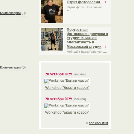
1
Стрит фотосессии.
Стрит фото. Приглашаю
мо......
Комментарии
(0)
Портретная
фотосессия девушки в
студии: Книжная
элегантность в
1
Московской студии
Мой сайт https://aldemch......
Комментарии
(0)
20 октября 2029
[москва]
Workshop "Брызги красок"
.....................
20 октября 2029
[Москва]
Workshop "Брызги красок"
.....................
»
все события