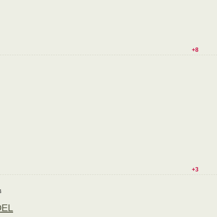
+8
+3
4
DEL