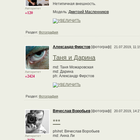
Нетипичная внешность.
Авторитет
Модель:
Дмитрий Масленников
+120
Раздел:
Фотография
Александр Фирстов
[фотограф]
21.07.2019, 11:1
Таня и Дарина
md: Таня Можаровская
md: Дарина
Авторитет
+2424
ph: Александр Фирстов
Раздел:
Фотография
Вячеслав Воробьев
[фотограф]
20.07.2019, 14:2
***
ph/ret: Вячеслав Воробьев
md: Анна Ли
Авторитет