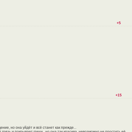
+5
+15
ние, но она уйдёт и всё станет как прежде...
грязь и покрывает грехи...но она так красива, невозможно не простить её.