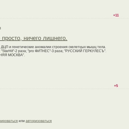
+11
3
росто, ничего лишнего.
и ДЦП и генетические аномалии строения скелетных мышц тела.
 "StarHit"-2 раза; "pro ФИТНЕС"-3 раза; "РУССКИЙ ГЕРКУЛЕСЪ".
РНЯЯ МОСКВА".
+5
рироваться
или
авторизоваться