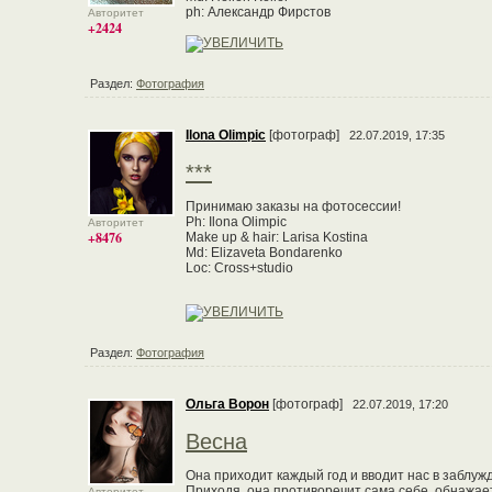
ph: Александр Фирстов
Авторитет
+2424
Раздел:
Фотография
Ilona Olimpic
[фотограф]
22.07.2019, 17:35
***
Принимаю заказы на фотосессии!
Ph: Ilona Olimpic
Авторитет
+8476
Make up & hair: Larisa Kostina
Md: Elizaveta Bondarenko
Loc: Cross+studio
Раздел:
Фотография
Ольга Ворон
[фотограф]
22.07.2019, 17:20
Весна
Она приходит каждый год и вводит нас в заблужде
Приходя, она противоречит сама себе, обнажает 
Авторитет