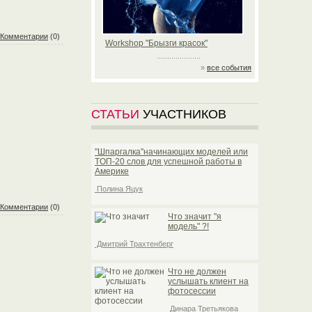
Комментарии
(0)
Workshop "Брызги красок"
.....................
»
все события
СТАТЬИ
УЧАСТНИКОВ
"Шпаргалка"начинающих моделей или
TOП-20 слов для успешной работы в
Америке
Полина Яцук
Комментарии
(0)
Что значит "я
модель" ?!
Дмитрий Трахтенберг
Что не должен
услышать клиент на
фотосессии
Динара Третьякова