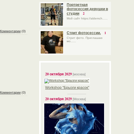
Портретная
фотосессия девушки в
2
студии
Мой сайт https://aldemch......
Комментарии
(0)
1
Стрит фотосессии.
Стрит фото. Приглашаю
мо......
20 октября 2029
[москва]
Workshop "Брызги красок"
Комментарии
(0)
.....................
20 октября 2029
[Москва]