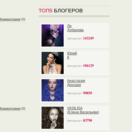
ТОП5
БЛОГЕРОВ
Комментарии
(0)
Ли
Лобанова
143249
Авторитет
Юрий
К
106129
Авторитет
Анастасия
Донская
90850
Авторитет
VASILISA
Комментарии
(0)
(Елена Васильева)
83798
Авторитет