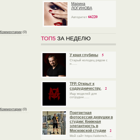
Марина
ЛОГИНОВА
66220
Авторитет
Комментарии
(0)
ТОП5
ЗА НЕДЕЛЮ
5
У края глубины
Старый колодец рядом с
н......
TFP. Открыт к
2
содрудничеству.
Ищу моделей для
сотрудни......
Комментарии
(0)
Портретная
фотосессия девушки в
студии: Книжная
элегантность в
2
Московской студии
Мой сайт https://aldemch......