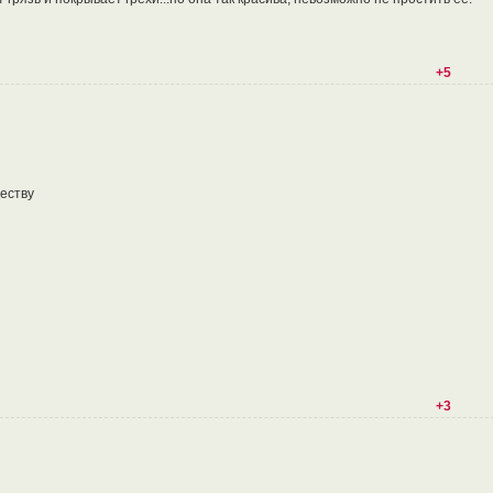
+5
еству
+3