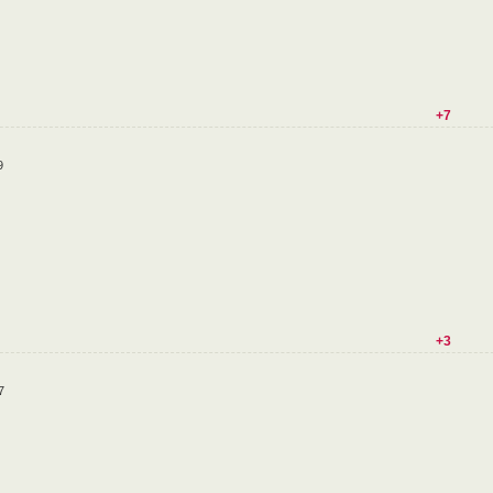
+7
9
+3
7