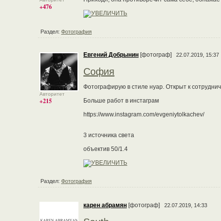
+476
Раздел:
Фотография
Евгений Добрынин
[фотограф]
22.07.2019, 15:37
София
Фотографирую в стиле нуар. Открыт к сотруднич
Авторитет
+215
Больше работ в инстаграм
https://www.instagram.com/evgeniytolkachev/
3 источника света
объектив 50/1.4
Раздел:
Фотография
карен абрамян
[фотограф]
22.07.2019, 14:33