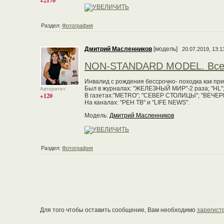
+2170
Раздел:
Фотография
Дмитрий Масленников
[модель]
20.07.2019, 13:1
NON-STANDARD MODEL. Все п
Инвалид с рождения бессрочно- походка как пр
Был в журналах: "ЖЕЛЕЗНЫЙ МИР"-2 раза; "HL";
Авторитет
+120
В газетах:"METRO"; "СЕВЕР СТОЛИЦЫ"; "ВЕЧЕ
На каналах: "РЕН ТВ" и "LIFE NEWS".
Модель:
Дмитрий Масленников
Раздел:
Фотография
Для того чтобы оставить сообщение, Вам необходимо
зарегист