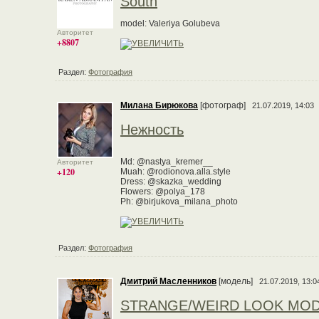
South
model: Valeriya Golubeva
Авторитет
+8807
Раздел:
Фотография
Милана Бирюкова
[фотограф]
21.07.2019, 14:03
Нежность
Md: @nastya_kremer__
Авторитет
+120
Muah: @rodionova.alla.style
Dress: @skazka_wedding
Flowers: @polya_178
Ph: @birjukova_milana_photo
Раздел:
Фотография
Дмитрий Масленников
[модель]
21.07.2019, 13:0
STRANGE/WEIRD LOOK MO