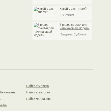
Какой у вас типаж?
Ok Podium
5 видов съемки для
начинающей модели
Владимир Субботин
Найти стилиста
объявление
Найти агентство
ь
Найти модельера
рафа