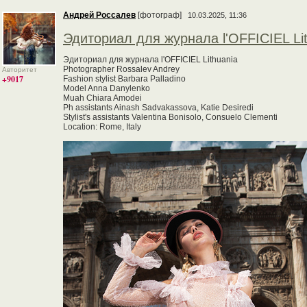
Андрей Россалев
[фотограф]
10.03.2025, 11:36
Эдиториал для журнала l'OFFICIEL Li
Эдиториал для журнала l'OFFICIEL Lithuania
Photographer Rossalev Andrey
Авторитет
+9017
Fashion stylist Barbara Palladino
Model Anna Danylenko
Muah Chiara Amodei
Ph assistants Ainash Sadvakassova, Katie Desiredi
Stylist's assistants Valentina Bonisolo, Consuelo Clementi
Location: Rome, Italy