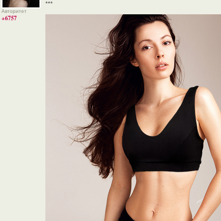
***
Авторитет
+6757