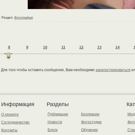
Раздел:
Фотография
8
9
10
11
12
13
14
Для того чтобы оставить сообщение, Вам необходимо
зарегистрироваться
и
Информация
Разделы
Ка
Публикации
Коллекции
Мод
О проекте
Новости
Фотостудии
Фот
Сотрудничество
Блоги
Обучение
Сти
Контакты