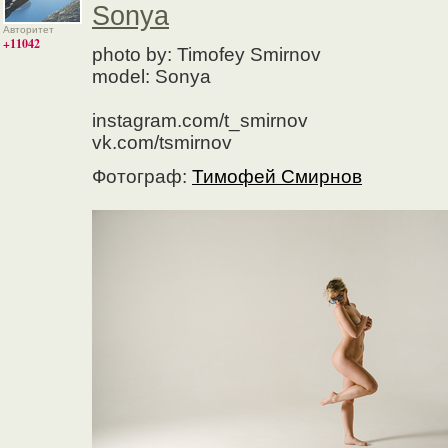
Sonya
Авторитет
+11042
photo by: Timofey Smirnov
model: Sonya
instagram.com/t_smirnov
vk.com/tsmirnov
Фотограф:
Тимофей Смирнов