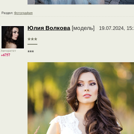
Раздел:
Фотография
Юлия Волкова
[модель]
19.07.2024, 15
***
Авторитет
***
+6757