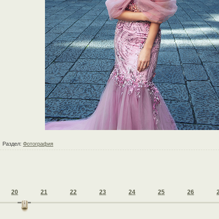
Раздел:
Фотография
20
21
22
23
24
25
26