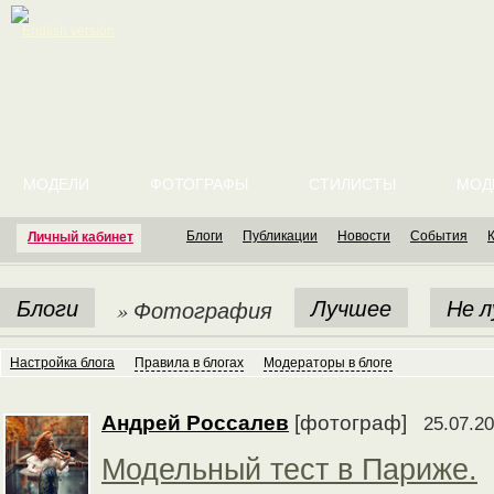
English version
МОДЕЛИ
ФОТОГРАФЫ
СТИЛИСТЫ
МОД
Блоги
Публикации
Новости
События
Личный кабинет
Блоги
Лучшее
Не 
» Фотография
Настройка блога
Правила в блогах
Модераторы в блоге
Андрей Россалев
[фотограф]
25.07.20
Модельный тест в Париже.