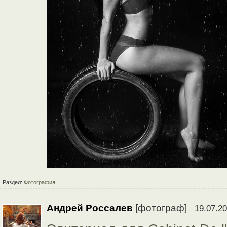
Раздел:
Фотография
Андрей Россалев
[фотограф]
19.07.20