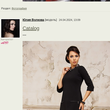
Раздел:
Фотография
Юлия Волкова
[модель]
24.04.2024, 13:09
Catalog
***
Авторитет
+6757