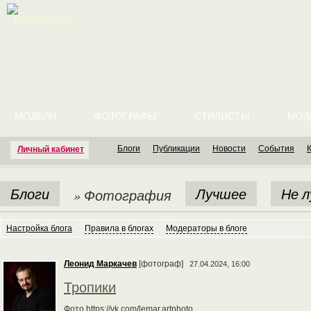
English version
МОДЕЛИ
ФОТОГРАФЫ
СТИЛИСТЫ
МОД
Блоги
Публикации
Новости
События
Личный кабинет
Блоги
Лучшее
Не 
» Фотография
Настройка блога
Правила в блогах
Модераторы в блоге
Леонид Маркачев
[фотограф]
27.04.2024, 16:00
Тропики
Фото https://vk.com/lemar.artphoto