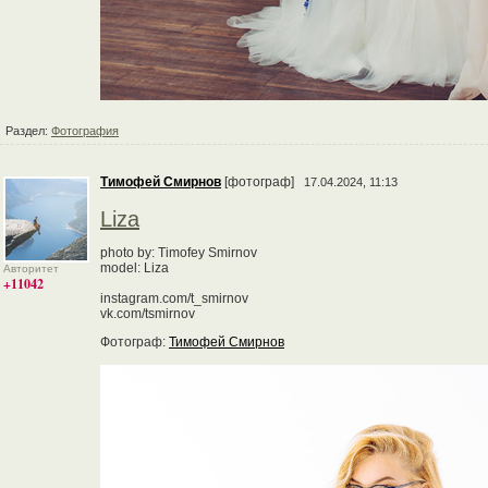
Раздел:
Фотография
Тимофей Смирнов
[фотограф]
17.04.2024, 11:13
Liza
photo by: Timofey Smirnov
model: Liza
Авторитет
+11042
instagram.com/t_smirnov
vk.com/tsmirnov
Фотограф:
Тимофей Смирнов