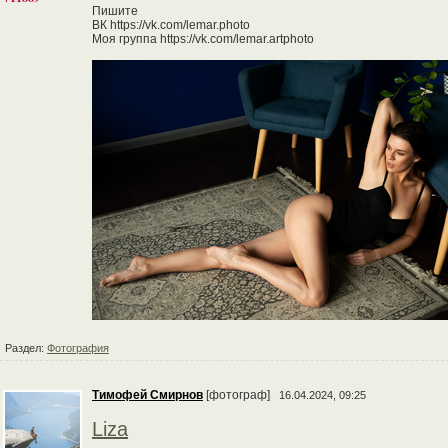
Пишите
ВК https://vk.com/lemar.photo
Моя группа https://vk.com/lemar.artphoto
Раздел:
Фотография
Тимофей Смирнов
[фотограф]
16.04.2024, 09:25
Liza