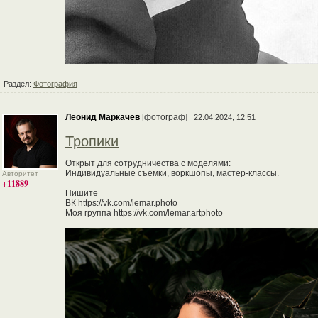
Раздел:
Фотография
Леонид Маркачев
[фотограф]
22.04.2024, 12:51
Тропики
Открыт для сотрудничества с моделями:
Индивидуальные съемки, воркшопы, мастер-классы.
Авторитет
+11889
Пишите
ВК https://vk.com/lemar.photo
Моя группа https://vk.com/lemar.artphoto