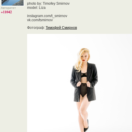
photo by: Timofey Smirnov
model: Liza
Авторитет
+11042
instagram.com/t_smirnov
vk.com/tsmirnov
Фотограф:
Тимофей Смирнов