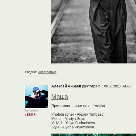
Раздел:
Фотография
Алексей Янбаев
[фотограф]
09.08.2020, 14:40
Маша
Принимаю заявки на съёмки!📸
Авторитет
+45318
Photographer - Alexey Yanbaev
Model - Mariya Seyn
MUAH - Yulya Budantseva
Style - Alyona Pryamikova