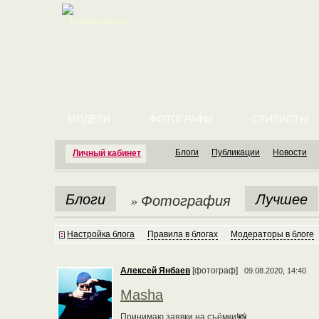
English version
МОДЕЛИ
ФОТОГРАФЫ
СТИЛИСТЫ
Блоги
Публикации
Новости
Личный кабинет
Блоги
Лучшее
» Фотография
Настройка блога
Правила в блогах
Модераторы в блоге
Алексей Янбаев
[фотограф]
09.08.2020, 14:40
Masha
Принимаю заявки на съёмки!📸