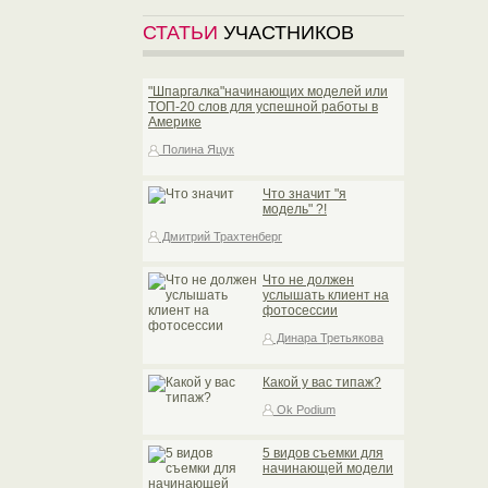
СТАТЬИ
УЧАСТНИКОВ
"Шпаргалка"начинающих моделей или
TOП-20 слов для успешной работы в
Америке
Полина Яцук
Что значит "я
модель" ?!
Дмитрий Трахтенберг
Что не должен
услышать клиент на
фотосессии
Динара Третьякова
Какой у вас типаж?
Ok Podium
5 видов съемки для
начинающей модели