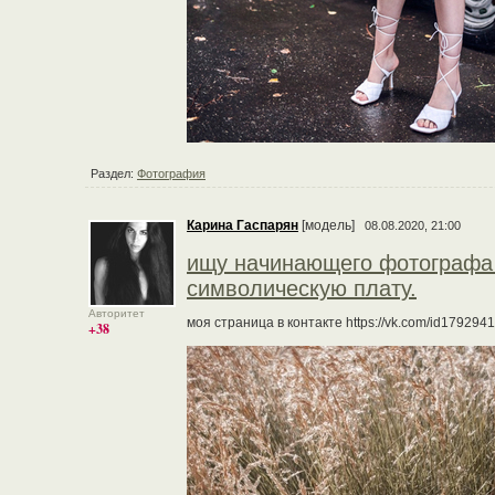
Раздел:
Фотография
Карина Гаспарян
[модель]
08.08.2020, 21:00
ищу начинающего фотографа 
символическую плату.
Авторитет
моя страница в контакте https://vk.com/id17929
+38