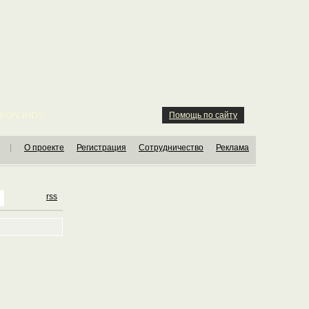
ION KIDS
Помощь по сайту
|
О проекте
Регистрация
Сотрудничество
Реклама
rss