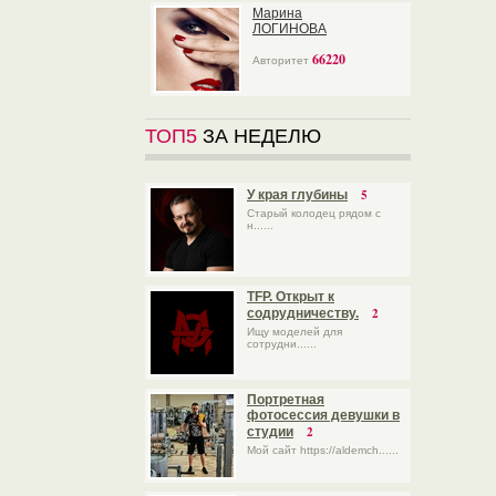
Марина
ЛОГИНОВА
66220
Авторитет
ТОП5
ЗА НЕДЕЛЮ
5
У края глубины
Старый колодец рядом с
н......
TFP. Открыт к
2
содрудничеству.
Ищу моделей для
сотрудни......
Портретная
фотосессия девушки в
2
студии
Мой сайт https://aldemch......