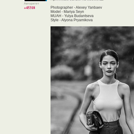
Авторитет
+45318
Photographer - Alexey Yanbaev
Model - Mariya Seyn
MUAH - Yulya Budantseva
Style - Alyona Pryamikova