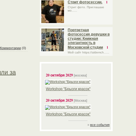
1
Стрит фотосессии.
Стрит фото. Приглашаю
мо......
Портретная
фотосессия девушки в
студии: Книжная
элегантность в
1
Московской студии
Комментарии
(0)
Мой сайт https://aldemch......
или за
20 октября 2029
[москва]
Workshop "Брызги красок"
.....................
20 октября 2029
[Москва]
Workshop "Брызги красок"
.....................
»
все события