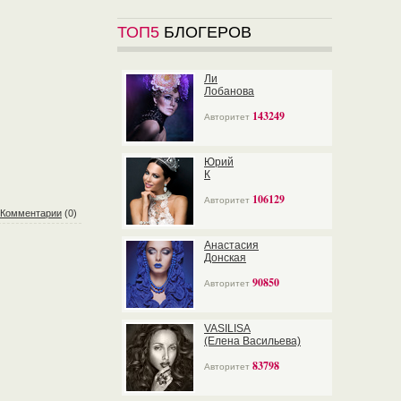
ТОП5
БЛОГЕРОВ
Ли
Лобанова
143249
Авторитет
Юрий
К
106129
Авторитет
Комментарии
(0)
Анастасия
Донская
90850
Авторитет
VASILISA
(Елена Васильева)
83798
Авторитет