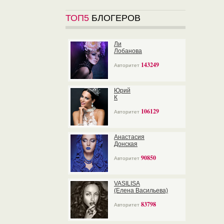
ТОП5
БЛОГЕРОВ
Ли
Лобанова
143249
Авторитет
Юрий
К
106129
Авторитет
Анастасия
Донская
90850
Авторитет
VASILISA
(Елена Васильева)
83798
Авторитет