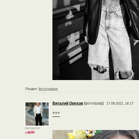
Раздел:
Фотография
Виталий Орехов
[фотограф]
17.09.2021, 16:17
***
.
Авторитет
+4690