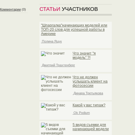
СТАТЬИ
УЧАСТНИКОВ
Комментарии
(0)
"Шпаргалка"начинающих моделей или
TOП-20 слов для успешной работы в
Америке
Полина Яцук
Что значит "я
модель" ?!
Дмитрий Трахтенберг
Что не должен
услышать клиент на
фотосессии
Динара Третьякова
Какой у вас типаж?
Ok Podium
5 видов съемки для
начинающей модели