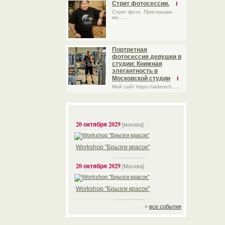
1
Стрит фотосессии.
Стрит фото. Приглашаю
мо......
Портретная
фотосессия девушки в
студии: Книжная
элегантность в
1
Московской студии
Мой сайт https://aldemch......
20 октября 2029
[москва]
Workshop "Брызги красок"
.....................
20 октября 2029
[Москва]
Workshop "Брызги красок"
.....................
»
все события