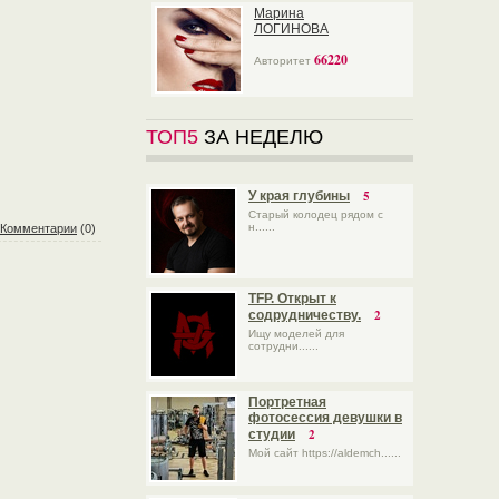
Марина
ЛОГИНОВА
66220
Авторитет
ТОП5
ЗА НЕДЕЛЮ
5
У края глубины
Старый колодец рядом с
н......
Комментарии
(0)
TFP. Открыт к
2
содрудничеству.
Ищу моделей для
сотрудни......
Портретная
фотосессия девушки в
2
студии
Мой сайт https://aldemch......