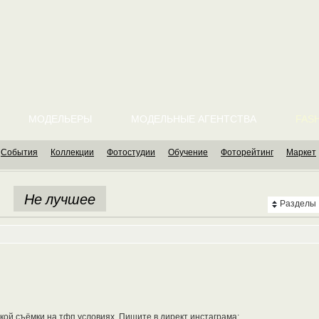
МОДЕЛЬЕРЫ
МОДЕЛЬНЫЕ АГЕНТСТВА
FASH
События
Коллекции
Фотостудии
Обучение
Фоторейтинг
Маркет
Не лучшее
Разделы
ской съёмки на тфп условиях. Пишите в директ инстаграма: