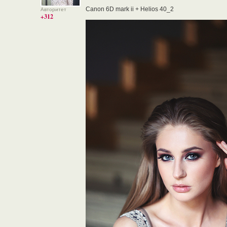
Canon 6D mark ii + Helios 40_2
Авторитет
+312