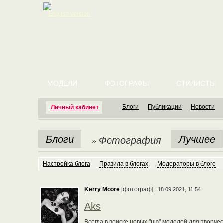
English version
МОДЕЛИ
ФОТОГРАФЫ
СТИЛИСТЫ
Блоги
Публикации
Новости
Личный кабинет
Блоги
Лучшее
» Фотография
Настройка блога
Правила в блогах
Модераторы в блоге
Kerry Moore
[фотограф]
18.09.2021, 11:54
Aks
Всегда в поиске новых "ню" моделей для творче