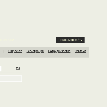
ION KIDS
Помощь по сайту
|
О проекте
Регистрация
Сотрудничество
Реклама
rss