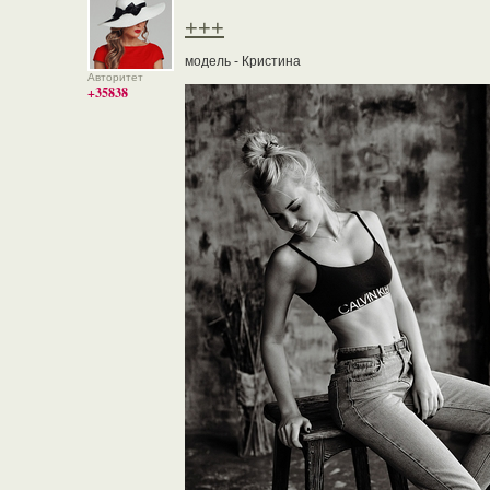
+++
модель - Кристина
Авторитет
+35838