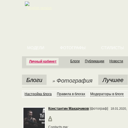
English version
МОДЕЛИ
ФОТОГРАФЫ
СТИЛИСТЫ
Блоги
Публикации
Новости
Личный кабинет
Блоги
Лучшее
» Фотография
Настройка блога
Правила в блогах
Модераторы в блоге
Константин Макарчиков
[фотограф]
18.01.2020,
А
Contacts me: