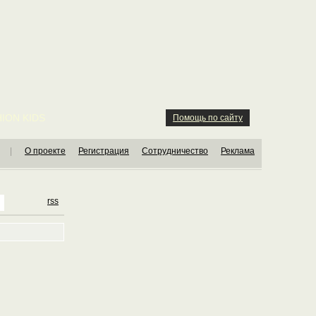
ION KIDS
Помощь по сайту
|
О проекте
Регистрация
Сотрудничество
Реклама
rss