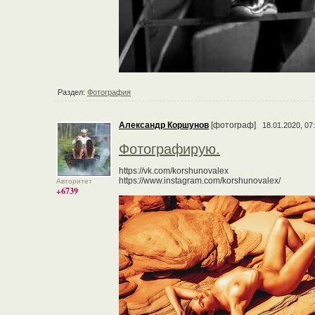
Раздел:
Фотография
Александр Коршунов
[фотограф]
18.01.2020, 07
Фотографирую.
https://vk.com/korshunovalex
https://www.instagram.com/korshunovalex/
Авторитет
+6739