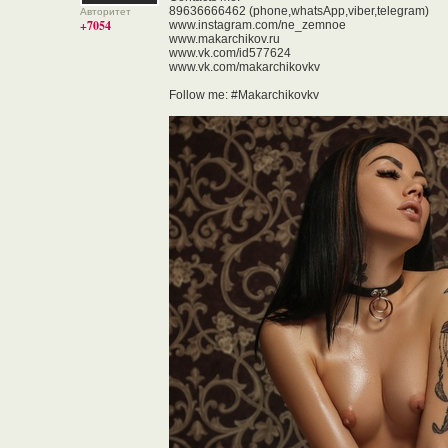
89636666462 (phone,whatsApp,viber,telegram)
Авторитет
+7054
www.instagram.com/ne_zemnoe
www.makarchikov.ru
www.vk.com/id577624
www.vk.com/makarchikovkv
Follow me: #Makarchikovkv