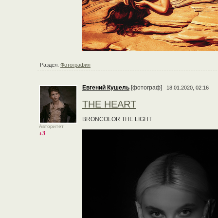
Раздел:
Фотография
Евгений Кушель
[фотограф]
18.01.2020, 02:16
THE HEART
BRONCOLOR THE LIGHT
Авторитет
+3