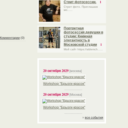
1
Стрит фотосессии.
Стрит фото. Приглашаю
мо......
Портретная
фотосессия девушки в
студии: Книжная
Комментарии
(0)
элегантность в
1
Московской студии
Мой сайт https://aldemch......
20 октября 2029
[москва]
Workshop "Брызги красок"
.....................
20 октября 2029
[Москва]
Workshop "Брызги красок"
.....................
»
все события