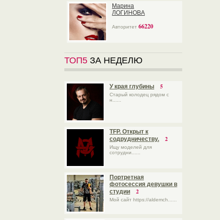
Марина
ЛОГИНОВА
66220
Авторитет
ТОП5
ЗА НЕДЕЛЮ
5
У края глубины
Старый колодец рядом с
н......
TFP. Открыт к
2
содрудничеству.
Ищу моделей для
сотрудни......
Портретная
фотосессия девушки в
2
студии
Мой сайт https://aldemch......