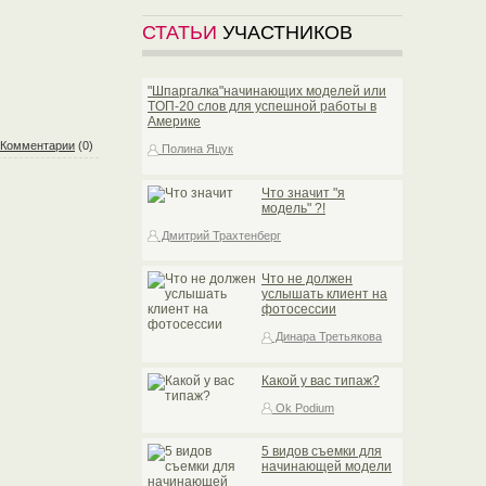
СТАТЬИ
УЧАСТНИКОВ
"Шпаргалка"начинающих моделей или
TOП-20 слов для успешной работы в
Америке
Комментарии
(0)
Полина Яцук
Что значит "я
модель" ?!
Дмитрий Трахтенберг
Что не должен
услышать клиент на
фотосессии
Динара Третьякова
Какой у вас типаж?
Ok Podium
5 видов съемки для
начинающей модели