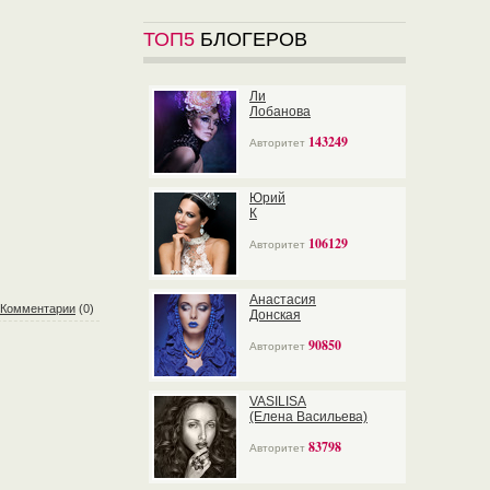
ТОП5
БЛОГЕРОВ
Ли
Лобанова
143249
Авторитет
Юрий
К
106129
Авторитет
Анастасия
Комментарии
(0)
Донская
90850
Авторитет
VASILISA
(Елена Васильева)
83798
Авторитет