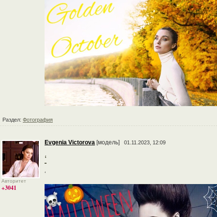
Раздел:
Фотография
Evgenia Victorova
[модель]
01.11.2023, 12:09
‘
‘
Авторитет
+3041