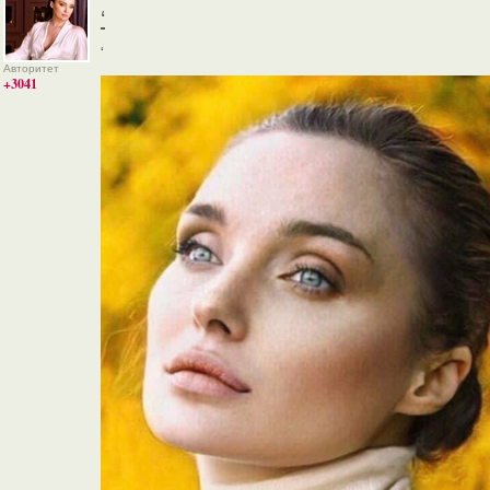
‘
‘
Авторитет
+3041