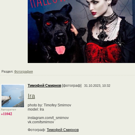
Раздел:
Фотография
Тимофей Смирнов
[фотограф]
31.10.2023, 10:32
Ira
photo by: Timofey Smirnov
model: Ira
Авторитет
+11042
instagram.com/t_smirnov
vk.com/tsmirnov
Фотограф:
Тимофей Смирнов