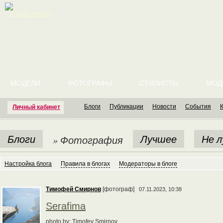
English version
МОДЕЛИ
ФОТОГРАФЫ
СТИЛИСТЫ
МОД
Блоги
Публикации
Новости
События
Личный кабинет
Блоги
Лучшее
Не 
» Фотография
Настройка блога
Правила в блогах
Модераторы в блоге
Тимофей Смирнов
[фотограф]
07.11.2023, 10:38
Serafima
photo by: Timofey Smirnov