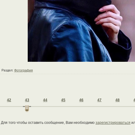
Раздел:
Фотография
42
43
44
45
46
47
48
Для того чтобы оставить сообщение, Вам необходимо
зарегистрироваться
и