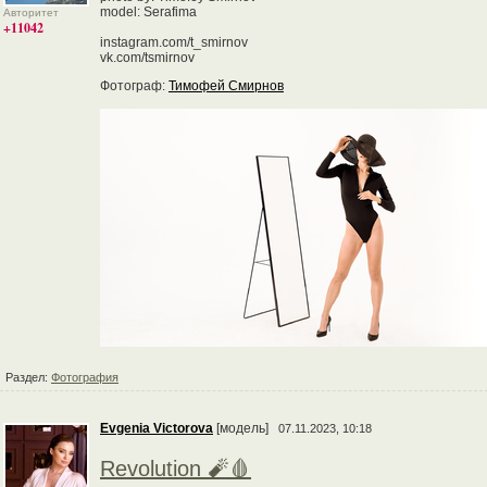
model: Serafima
Авторитет
+11042
instagram.com/t_smirnov
vk.com/tsmirnov
Фотограф:
Тимофей Смирнов
Раздел:
Фотография
Evgenia Victorova
[модель]
07.11.2023, 10:18
Revolution 🧨🩸