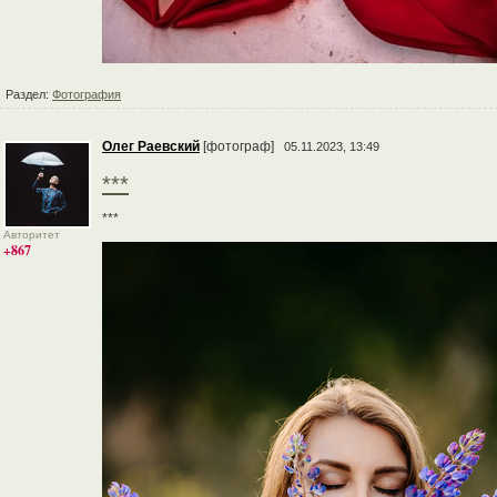
Раздел:
Фотография
Олег Раевский
[фотограф]
05.11.2023, 13:49
***
***
Авторитет
+867