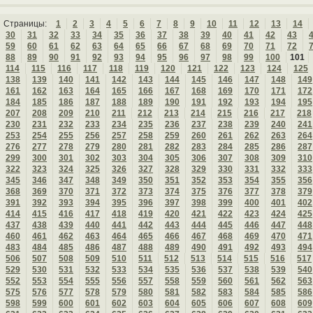
Страницы:
1
2
3
4
5
6
7
8
9
10
11
12
13
14
30
31
32
33
34
35
36
37
38
39
40
41
42
43
59
60
61
62
63
64
65
66
67
68
69
70
71
72
88
89
90
91
92
93
94
95
96
97
98
99
100
101
114
115
116
117
118
119
120
121
122
123
124
125
138
139
140
141
142
143
144
145
146
147
148
149
161
162
163
164
165
166
167
168
169
170
171
172
184
185
186
187
188
189
190
191
192
193
194
195
207
208
209
210
211
212
213
214
215
216
217
218
230
231
232
233
234
235
236
237
238
239
240
241
253
254
255
256
257
258
259
260
261
262
263
264
276
277
278
279
280
281
282
283
284
285
286
287
299
300
301
302
303
304
305
306
307
308
309
310
322
323
324
325
326
327
328
329
330
331
332
333
345
346
347
348
349
350
351
352
353
354
355
356
368
369
370
371
372
373
374
375
376
377
378
379
391
392
393
394
395
396
397
398
399
400
401
402
414
415
416
417
418
419
420
421
422
423
424
425
437
438
439
440
441
442
443
444
445
446
447
448
460
461
462
463
464
465
466
467
468
469
470
471
483
484
485
486
487
488
489
490
491
492
493
494
506
507
508
509
510
511
512
513
514
515
516
517
529
530
531
532
533
534
535
536
537
538
539
540
552
553
554
555
556
557
558
559
560
561
562
563
575
576
577
578
579
580
581
582
583
584
585
586
598
599
600
601
602
603
604
605
606
607
608
609