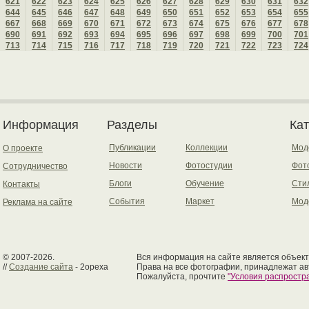
621
622
623
624
625
626
627
628
629
630
631
632
644
645
646
647
648
649
650
651
652
653
654
655
667
668
669
670
671
672
673
674
675
676
677
678
690
691
692
693
694
695
696
697
698
699
700
701
713
714
715
716
717
718
719
720
721
722
723
724
Информация
Разделы
Ка
Публикации
Коллекции
Мод
О проекте
Новости
Фотостудии
Фот
Сотрудничество
Блоги
Обучение
Сти
Контакты
События
Маркет
Мод
Реклама на сайте
© 2007-2026.
Вся информация на сайте является объект
//
Создание сайта
- 2opexa
Права на все фотографии, принадлежат ав
Пожалуйста, прочтите
"Условия распрост