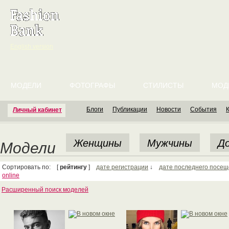
English version
МОДЕЛИ
ФОТОГРАФЫ
СТИЛИСТЫ
МОД
Блоги
Публикации
Новости
События
Личный кабинет
Женщины
Мужчины
До
Модели
Сортировать по: [
рейтингу
]
дате регистрации
↓
дате последнего посе
online
Расширенный поиск моделей