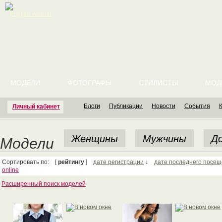
English version
МОДЕЛИ
ФОТОГРАФЫ
СТИЛИСТЫ
МОД
Блоги
Публикации
Новости
События
Личный кабинет
Женщины
Мужчины
До
Модели
Сортировать по: [
рейтингу
]
дате регистрации
↓
дате последнего посе
online
Расширенный поиск моделей