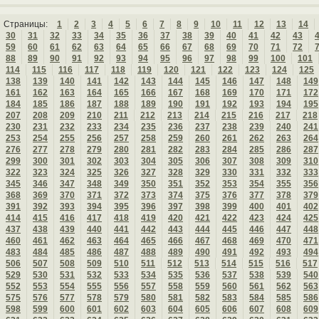
Страницы:
1
2
3
4
5
6
7
8
9
10
11
12
13
14
30
31
32
33
34
35
36
37
38
39
40
41
42
43
59
60
61
62
63
64
65
66
67
68
69
70
71
72
88
89
90
91
92
93
94
95
96
97
98
99
100
101
114
115
116
117
118
119
120
121
122
123
124
125
138
139
140
141
142
143
144
145
146
147
148
149
161
162
163
164
165
166
167
168
169
170
171
172
184
185
186
187
188
189
190
191
192
193
194
195
207
208
209
210
211
212
213
214
215
216
217
218
230
231
232
233
234
235
236
237
238
239
240
241
253
254
255
256
257
258
259
260
261
262
263
264
276
277
278
279
280
281
282
283
284
285
286
287
299
300
301
302
303
304
305
306
307
308
309
310
322
323
324
325
326
327
328
329
330
331
332
333
345
346
347
348
349
350
351
352
353
354
355
356
368
369
370
371
372
373
374
375
376
377
378
379
391
392
393
394
395
396
397
398
399
400
401
402
414
415
416
417
418
419
420
421
422
423
424
425
437
438
439
440
441
442
443
444
445
446
447
448
460
461
462
463
464
465
466
467
468
469
470
471
483
484
485
486
487
488
489
490
491
492
493
494
506
507
508
509
510
511
512
513
514
515
516
517
529
530
531
532
533
534
535
536
537
538
539
540
552
553
554
555
556
557
558
559
560
561
562
563
575
576
577
578
579
580
581
582
583
584
585
586
598
599
600
601
602
603
604
605
606
607
608
609