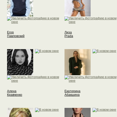
Егор
Лиза
Павловский
Prada
Алена
Екатерина
Кравченко
Абакшина