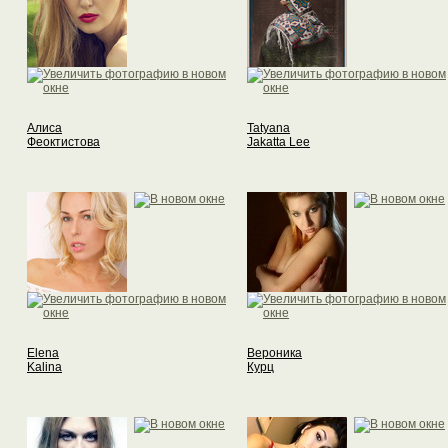
Алиса
Tatyana
Феоктистова
Jakatta Lee
Elena
Вероника
Kalina
Курц