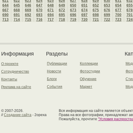
621
622
623
624
625
626
627
628
629
630
631
632
644
645
646
647
648
649
650
651
652
653
654
655
667
668
669
670
671
672
673
674
675
676
677
678
690
691
692
693
694
695
696
697
698
699
700
701
713
714
715
716
717
718
719
720
721
722
723
724
Информация
Разделы
Ка
Публикации
Коллекции
Мод
О проекте
Новости
Фотостудии
Фот
Сотрудничество
Блоги
Обучение
Сти
Контакты
События
Маркет
Мод
Реклама на сайте
© 2007-2026.
Вся информация на сайте является объект
//
Создание сайта
- 2opexa
Права на все фотографии, принадлежат ав
Пожалуйста, прочтите
"Условия распрост