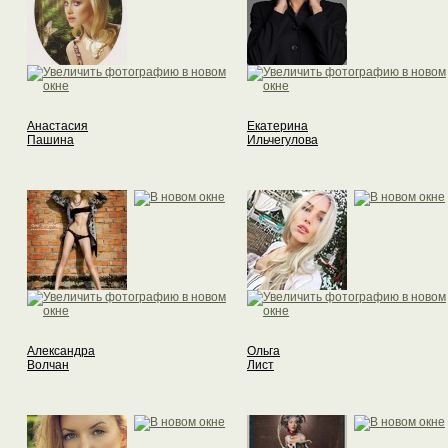
Анастасия
Екатерина
Пашина
Ильчегулова
Александра
Ольга
Волчан
Лист