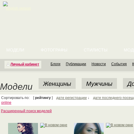
English version
МОДЕЛИ
ФОТОГРАФЫ
СТИЛИСТЫ
МОД
Блоги
Публикации
Новости
События
Личный кабинет
Женщины
Мужчины
До
Модели
Сортировать по: [
рейтингу
]
дате регистрации
↓
дате последнего посе
online
Расширенный поиск моделей