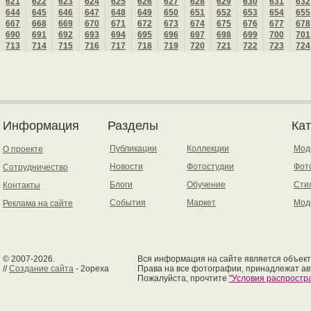
621
622
623
624
625
626
627
628
629
630
631
632
644
645
646
647
648
649
650
651
652
653
654
655
667
668
669
670
671
672
673
674
675
676
677
678
690
691
692
693
694
695
696
697
698
699
700
701
713
714
715
716
717
718
719
720
721
722
723
724
Информация
Разделы
Ка
Публикации
Коллекции
Мод
О проекте
Новости
Фотостудии
Фот
Сотрудничество
Блоги
Обучение
Сти
Контакты
События
Маркет
Мод
Реклама на сайте
© 2007-2026.
Вся информация на сайте является объект
//
Создание сайта
- 2opexa
Права на все фотографии, принадлежат ав
Пожалуйста, прочтите
"Условия распрост