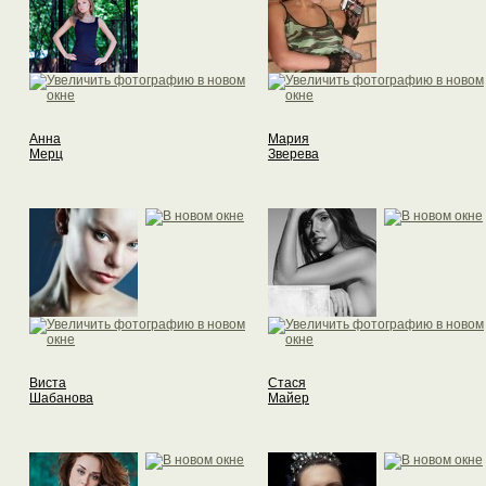
Анна
Мария
Мерц
Зверева
Виста
Стася
Шабанова
Майер