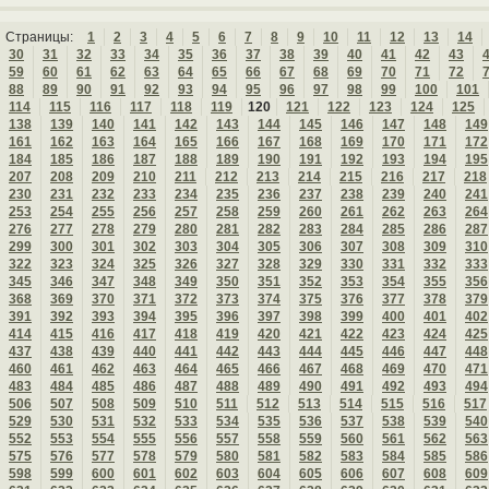
Страницы:
1
2
3
4
5
6
7
8
9
10
11
12
13
14
30
31
32
33
34
35
36
37
38
39
40
41
42
43
59
60
61
62
63
64
65
66
67
68
69
70
71
72
88
89
90
91
92
93
94
95
96
97
98
99
100
101
114
115
116
117
118
119
120
121
122
123
124
125
138
139
140
141
142
143
144
145
146
147
148
149
161
162
163
164
165
166
167
168
169
170
171
172
184
185
186
187
188
189
190
191
192
193
194
195
207
208
209
210
211
212
213
214
215
216
217
218
230
231
232
233
234
235
236
237
238
239
240
241
253
254
255
256
257
258
259
260
261
262
263
264
276
277
278
279
280
281
282
283
284
285
286
287
299
300
301
302
303
304
305
306
307
308
309
310
322
323
324
325
326
327
328
329
330
331
332
333
345
346
347
348
349
350
351
352
353
354
355
356
368
369
370
371
372
373
374
375
376
377
378
379
391
392
393
394
395
396
397
398
399
400
401
402
414
415
416
417
418
419
420
421
422
423
424
425
437
438
439
440
441
442
443
444
445
446
447
448
460
461
462
463
464
465
466
467
468
469
470
471
483
484
485
486
487
488
489
490
491
492
493
494
506
507
508
509
510
511
512
513
514
515
516
517
529
530
531
532
533
534
535
536
537
538
539
540
552
553
554
555
556
557
558
559
560
561
562
563
575
576
577
578
579
580
581
582
583
584
585
586
598
599
600
601
602
603
604
605
606
607
608
609