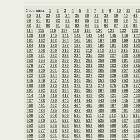
Страницы:
1
2
3
4
5
6
7
8
9
10
11
12
30
31
32
33
34
35
36
37
38
39
40
41
59
60
61
62
63
64
65
66
67
68
69
70
88
89
90
91
92
93
94
95
96
97
98
99
114
115
116
117
118
119
120
121
122
123
138
139
140
141
142
143
144
145
146
147
161
162
163
164
165
166
167
168
169
170
184
185
186
187
188
189
190
191
192
193
207
208
209
210
211
212
213
214
215
216
230
231
232
233
234
235
236
237
238
239
253
254
255
256
257
258
259
260
261
262
276
277
278
279
280
281
282
283
284
285
299
300
301
302
303
304
305
306
307
308
322
323
324
325
326
327
328
329
330
331
345
346
347
348
349
350
351
352
353
354
368
369
370
371
372
373
374
375
376
377
391
392
393
394
395
396
397
398
399
400
414
415
416
417
418
419
420
421
422
423
437
438
439
440
441
442
443
444
445
446
460
461
462
463
464
465
466
467
468
469
483
484
485
486
487
488
489
490
491
492
506
507
508
509
510
511
512
513
514
515
529
530
531
532
533
534
535
536
537
538
553
554
555
556
557
558
559
560
561
562
576
577
578
579
580
581
582
583
584
585
599
600
601
602
603
604
605
606
607
608