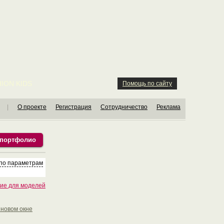
ION KIDS
Помощь по сайту
|
О проекте
Регистрация
Сотрудничество
Реклама
 портфолио
 по параметрам
ие для моделей