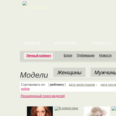
English version
МОДЕЛИ
ФОТОГРАФЫ
СТИЛИСТЫ
Блоги
Публикации
Новости
Личный кабинет
Женщины
Мужчин
Модели
Сортировать по: [
рейтингу
]
дате регистрации
↓
дате посл
online
Расширенный поиск моделей