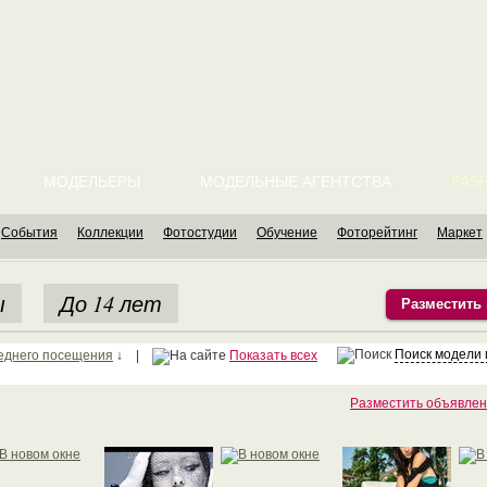
МОДЕЛЬЕРЫ
МОДЕЛЬНЫЕ АГЕНТСТВА
FASH
События
Коллекции
Фотостудии
Обучение
Фоторейтинг
Маркет
ы
До 14 лет
Разместить
Поиск модели
еднего посещения
↓ |
Показать всех
Разместить объявлен