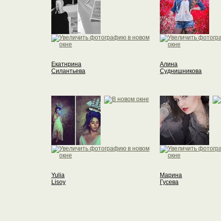
Екатнрина
Алина
Силантьева
Суднишникова
Yulia
Марина
Lisoy
Гусева