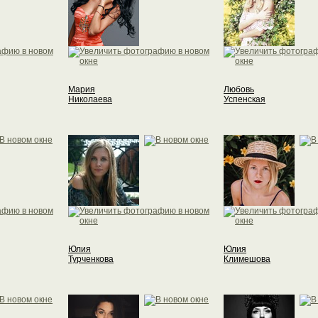
Мария
Любовь
Николаева
Успенская
Юлия
Юлия
Турченкова
Климешова