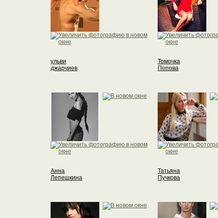
ульви
Томочка
джарчиев
Попова
Анна
Татьяна
Лепешкина
Пучкова