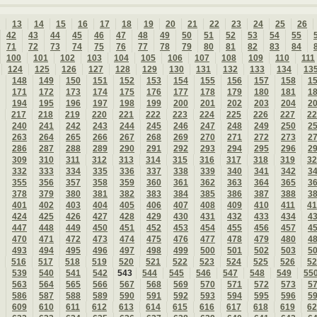
13
14
15
16
17
18
19
20
21
22
23
24
25
26
42
43
44
45
46
47
48
49
50
51
52
53
54
55
71
72
73
74
75
76
77
78
79
80
81
82
83
84
100
101
102
103
104
105
106
107
108
109
110
111
124
125
126
127
128
129
130
131
132
133
134
13
148
149
150
151
152
153
154
155
156
157
158
1
171
172
173
174
175
176
177
178
179
180
181
1
194
195
196
197
198
199
200
201
202
203
204
2
217
218
219
220
221
222
223
224
225
226
227
22
240
241
242
243
244
245
246
247
248
249
250
2
263
264
265
266
267
268
269
270
271
272
273
2
286
287
288
289
290
291
292
293
294
295
296
2
309
310
311
312
313
314
315
316
317
318
319
32
332
333
334
335
336
337
338
339
340
341
342
3
355
356
357
358
359
360
361
362
363
364
365
3
378
379
380
381
382
383
384
385
386
387
388
3
401
402
403
404
405
406
407
408
409
410
411
41
424
425
426
427
428
429
430
431
432
433
434
4
447
448
449
450
451
452
453
454
455
456
457
4
470
471
472
473
474
475
476
477
478
479
480
4
493
494
495
496
497
498
499
500
501
502
503
5
516
517
518
519
520
521
522
523
524
525
526
52
539
540
541
542
543
544
545
546
547
548
549
55
563
564
565
566
567
568
569
570
571
572
573
5
586
587
588
589
590
591
592
593
594
595
596
5
609
610
611
612
613
614
615
616
617
618
619
62