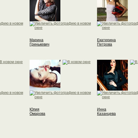
Марина
Екатерина
Гринькевич
Петрова
Юлия
Инна
Омарова
Казанцева