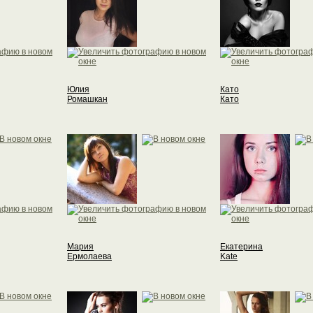
Юлия
Като
Ромашкан
Като
Мария
Екатерина
Ермолаева
Kate