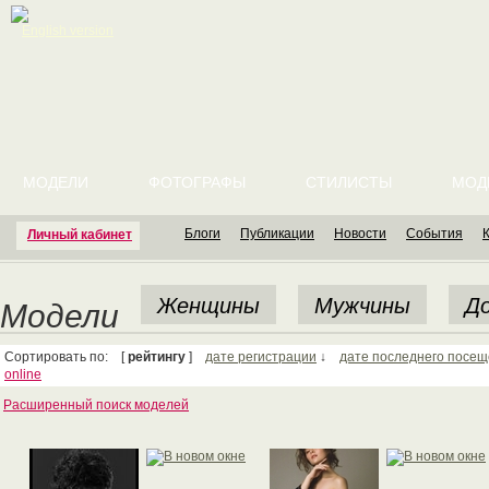
English version
МОДЕЛИ
ФОТОГРАФЫ
СТИЛИСТЫ
МОД
Блоги
Публикации
Новости
События
Личный кабинет
Женщины
Мужчины
До
Модели
Сортировать по: [
рейтингу
]
дате регистрации
↓
дате последнего посе
online
Расширенный поиск моделей