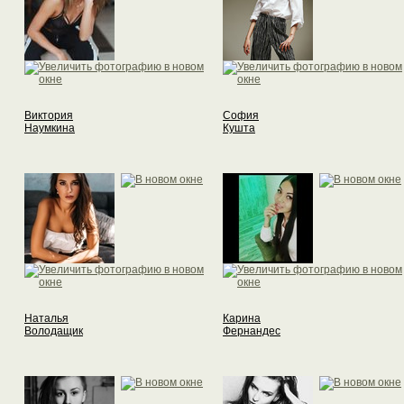
Виктория
София
Наумкина
Кушта
Наталья
Карина
Володащик
Фернандес