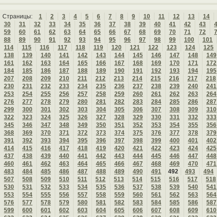
Страницы:
1
2
3
4
5
6
7
8
9
10
11
12
13
14
30
31
32
33
34
35
36
37
38
39
40
41
42
43
59
60
61
62
63
64
65
66
67
68
69
70
71
72
88
89
90
91
92
93
94
95
96
97
98
99
100
101
114
115
116
117
118
119
120
121
122
123
124
125
138
139
140
141
142
143
144
145
146
147
148
149
161
162
163
164
165
166
167
168
169
170
171
172
184
185
186
187
188
189
190
191
192
193
194
195
207
208
209
210
211
212
213
214
215
216
217
218
230
231
232
233
234
235
236
237
238
239
240
241
253
254
255
256
257
258
259
260
261
262
263
264
276
277
278
279
280
281
282
283
284
285
286
287
299
300
301
302
303
304
305
306
307
308
309
310
322
323
324
325
326
327
328
329
330
331
332
333
345
346
347
348
349
350
351
352
353
354
355
356
368
369
370
371
372
373
374
375
376
377
378
379
391
392
393
394
395
396
397
398
399
400
401
402
414
415
416
417
418
419
420
421
422
423
424
425
437
438
439
440
441
442
443
444
445
446
447
448
460
461
462
463
464
465
466
467
468
469
470
471
483
484
485
486
487
488
489
490
491
492
493
494
507
508
509
510
511
512
513
514
515
516
517
518
530
531
532
533
534
535
536
537
538
539
540
541
553
554
555
556
557
558
559
560
561
562
563
564
576
577
578
579
580
581
582
583
584
585
586
587
599
600
601
602
603
604
605
606
607
608
609
610