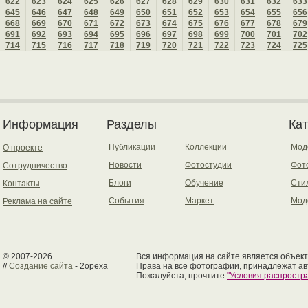
622
623
624
625
626
627
628
629
630
631
632
633
645
646
647
648
649
650
651
652
653
654
655
656
668
669
670
671
672
673
674
675
676
677
678
679
691
692
693
694
695
696
697
698
699
700
701
702
714
715
716
717
718
719
720
721
722
723
724
725
Информация
Разделы
Ка
Публикации
Коллекции
Мод
О проекте
Новости
Фотостудии
Фот
Сотрудничество
Блоги
Обучение
Сти
Контакты
События
Маркет
Мод
Реклама на сайте
© 2007-2026.
Вся информация на сайте является объект
//
Создание сайта
- 2opexa
Права на все фотографии, принадлежат ав
Пожалуйста, прочтите
"Условия распрост