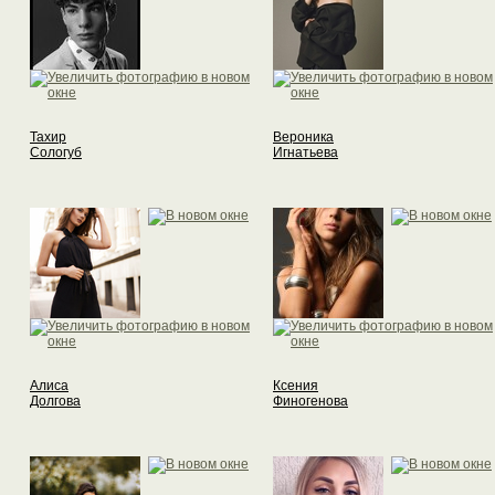
Тахир
Вероника
Сологуб
Игнатьева
Алиса
Ксения
Долгова
Финогенова